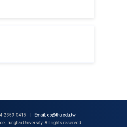
4-2359-0415
|
Email: cs@thu.edu.tw
nghai University. All rights reserved