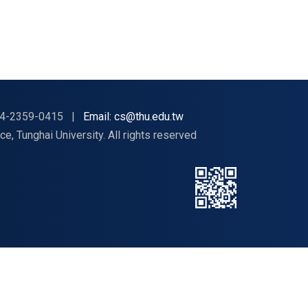
4-2359-0415
|
Email: cs@thu.edu.tw
nghai University. All rights reserved