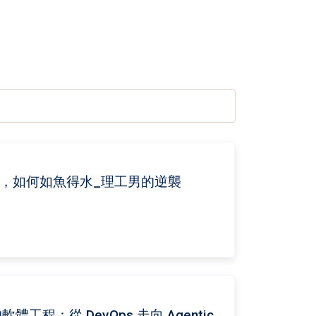
初入職場，如何如魚得水_理工男的逆襲
代的軟體工程：從 DevOps 走向 Agentic