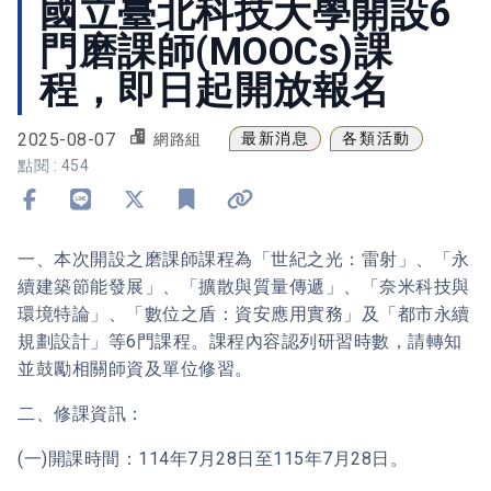
國立臺北科技大學開設6
門磨課師(MOOCs)課
程，即日起開放報名
2025-08-07
最新消息
各類活動
網路組
點閱 : 454
分享到 Facebook
分享到 Line
分享到 X
加入書籤
複製連結
一、本次開設之磨課師課程為「世紀之光：雷射」、「永
續建築節能發展」、「擴散與質量傳遞」、「奈米科技與
環境特論」、「數位之盾：資安應用實務」及「都市永續
規劃設計」等6門課程。課程內容認列研習時數，請轉知
並鼓勵相關師資及單位修習。
二、修課資訊：
(一)開課時間：114年7月28日至115年7月28日。