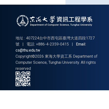
灣網
際網
路研
討會
TANET
暨全
地址 : 407224台中市西屯區臺灣大道四段1727
國計
號
|
電話: +886-4-2359-0415
|
Email:
cs@thu.edu.tw
算機
Copyright©2026 東海大學資工系 Department of
會
Computer Science, Tunghai University. All rights
議
reserved
NCS」
訂於
114
年10
月22
日至