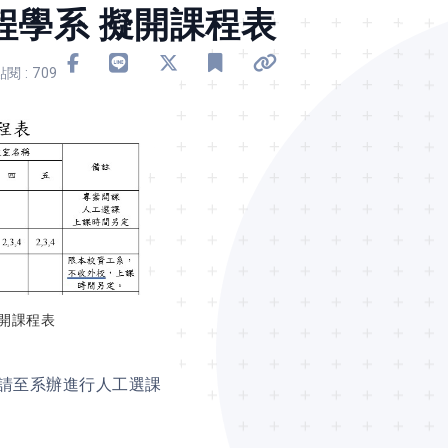
程學系 擬開課程表
分享到 Facebook
分享到 Line
分享到 X
加入書籤
複製連結
點閱 : 709
擬開課程表
請至系辦進行人工選課