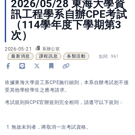
2026/05/28 東海大學資
訊工程學系自辦CPE考試
（114學年度下學期第3
次）
2026-05-21
系辦公室
最新消息
課程訊息
各類活動
點閱 : 961
分享到 Facebook
分享到 Line
分享到 X
加入書籤
複製連結
依據東海大學資工系CPE施行細則，本系自辦考試恕不接
受其他學校學生之應考請求。
考試規則與CPE官辦規則完全相同，請遵守以下規則：
1. 無故未到者，將取消一次考試資格。