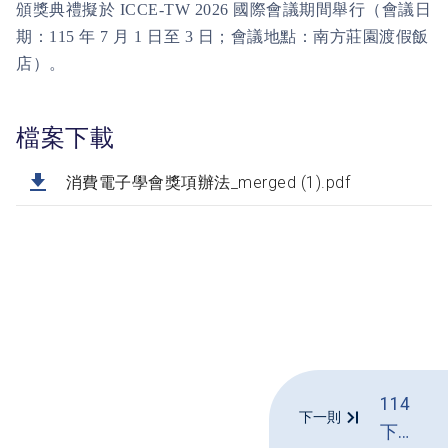
頒獎典禮擬於
ICCE-TW 2026
國際會議期間舉行（會議日
期：
115
年
7
月
1
日至
3
日；會議地點：南方莊園渡假飯
店）。
檔案下載
消費電子學會獎項辦法_merged (1).pdf
114
下一則
下專