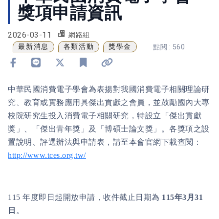
獎項申請資訊
2026-03-11
網路組
最新消息
各類活動
獎學金
點閱 : 560
分享到 Facebook
分享到 Line
分享到 X
加入書籤
複製連結
中華民國消費電子學會為表揚對我國消費電子相關理論研
究、教育或實務應用具傑出貢獻之會員，並鼓勵國內大專
校院研究生投入消費電子相關研究，特設立「傑出貢獻
獎」、「傑出青年獎」及「博碩士論文獎」。各獎項之設
置說明、評選辦法與申請表，請至本會官網下載查閱：
http://www.tces.org.tw/
115
年度即日起開放申請，收件截止日期為
115
年
3
月
31
日
。