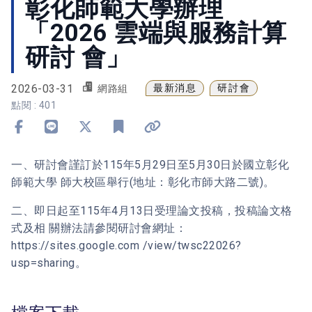
彰化師範大學辦理
「2026 雲端與服務計算
研討 會」
2026-03-31
最新消息
研討會
網路組
點閱 : 401
分享到 Facebook
分享到 Line
分享到 X
加入書籤
複製連結
一、研討會謹訂於115年5月29日至5月30日於國立彰化
師範大學 師大校區舉行(地址：彰化市師大路二號)。
二、即日起至115年4月13日受理論文投稿，投稿論文格
式及相 關辦法請參閱研討會網址：
https://sites.google.com /view/twsc22026?
usp=sharing。