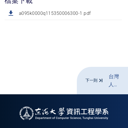
檔案下載
a095k0000q115350006300-1.pdf
台灣
下一則
人材
ネッ
ト_
第十
九屆
日本