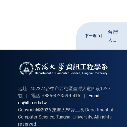
台灣
下一則
人材
ネッ
ト_
第十
九屆
日本
企業
地址 : 407224台中市西屯區臺灣大道四段1727
就職
號
|
電話: +886-4-2359-0415
|
Email:
cs@thu.edu.tw
博覽
Copyright©2026 東海大學資工系 Department of
會線
Computer Science, Tunghai University. All rights
上徵
reserved