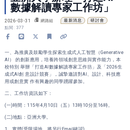
數據解讀專家工作坊」
2026-03-31
最新消息
研討會
網路組
點閱 : 377
分享到 Facebook
分享到 Line
分享到 X
加入書籤
複製連結
一、為推廣及鼓勵學生探索生成式人工智慧（Generative
AI） 的創新應用，培養跨領域創意思維與實作能力，本
校特別 舉辦「打造AI數據解讀專家工作坊」及「2026生
成式AI創 意設計競賽」，誠摯邀請對AI、設計、科技應
用或創意實 作有興趣的同學踴躍參加。
二、工作坊資訊如下：
(一)時間：115年4月10日（五）13時10分至16時。
(二)地點：亞洲大學。
1、實體(受限場地，將另行Email確認)。