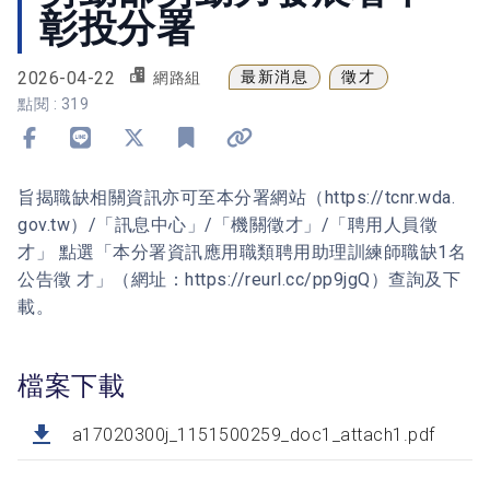
彰投分署
2026-04-22
最新消息
徵才
網路組
點閱 : 319
分享到 Facebook
分享到 Line
分享到 X
加入書籤
複製連結
旨揭職缺相關資訊亦可至本分署網站（https://tcnr.wda.
gov.tw）/「訊息中心」/「機關徵才」/「聘用人員徵
才」 點選「本分署資訊應用職類聘用助理訓練師職缺1名
公告徵 才」（網址：https://reurl.cc/pp9jgQ）查詢及下
載。
檔案下載
a17020300j_1151500259_doc1_attach1.pdf