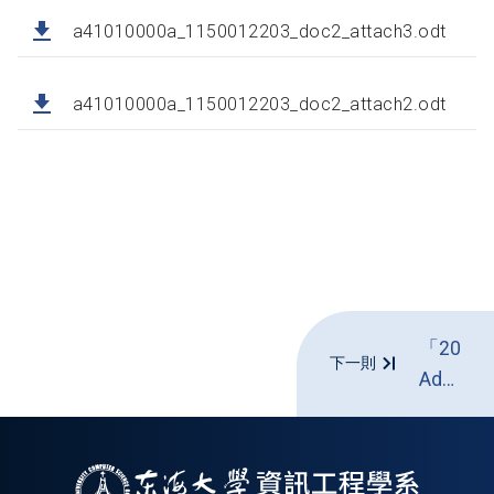
a41010000a_1150012203_doc2_attach3.odt
a41010000a_1150012203_doc2_attach2.odt
「2026
下一則
Adobe
ACP
平面
設計