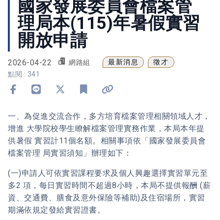
國家發展委員會檔案管
理局本(115)年暑假實習
開放申請
2026-04-22
最新消息
徵才
網路組
點閱 : 341
分享到 Facebook
分享到 Line
分享到 X
加入書籤
複製連結
一、為促進交流合作，多方培育檔案管理相關領域人才，
增進 大學院校學生瞭解檔案管理實務作業，本局本年提
供暑假 實習計11個名額。相關事項依「國家發展委員會
檔案管理 局實習須知」辦理如下：
(一)申請人可依實習課程要求及個人興趣選擇實習單元至
多2 項，每日實習時間不超過8小時，本局不提供報酬 (薪
資、交通費、膳食及意外保險等補助)及住宿場所，實習
期滿依規定發給實習證書。