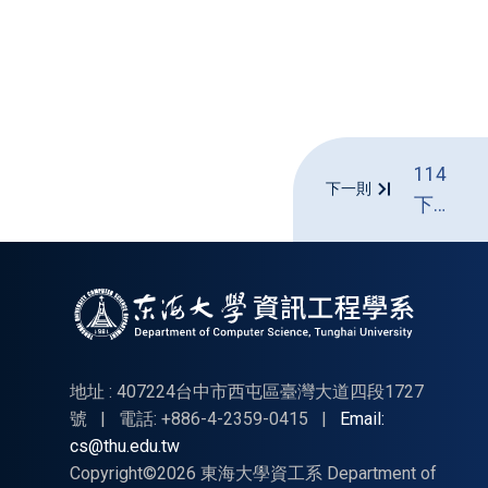
114
下一則
下專
題聯
評前
應辦
理事
項公
告-
地址 : 407224台中市西屯區臺灣大道四段1727
更新
號
|
電話: +886-4-2359-0415
|
Email:
cs@thu.edu.tw
抽籤
Copyright©2026 東海大學資工系 Department of
時程