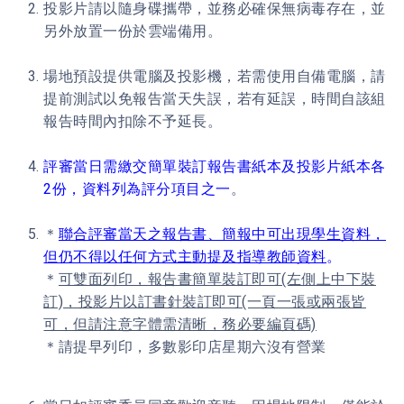
投影片請以隨身碟攜帶，並務必確保無病毒存在，並
另外放置一份於雲端備用。
場地預設提供電腦及投影機，若需使用自備電腦，請
提前測試以免報告當天失誤，若有延誤，時間自該組
報告時間內扣除不予延長。
評審當日需繳交簡單裝訂報告書紙本及投影片紙本各
2份，資料列為評分項目之一
。
＊
聯合評審當天之報告書、簡報中可出現學生資料，
但仍不得以任何方式主動提及指導教師資料
。
＊
可雙面列印，報告書簡單裝訂即可(左側上中下裝
訂)，投影片以訂書針裝訂即可(一頁一張或兩張皆
可，但請注意字體需清晰，務必要編頁碼)
＊請提早列印，多數影印店星期六沒有營業