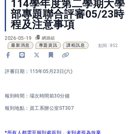
114學年度第二學期大學
部專題聯合評審05/23時
程及注意事項
2026-05-19
網路組
最新消息
專題資訊
課程訊息
點閱 : 852
分享到 Facebook
分享到 Line
分享到 X
加入書籤
複製連結
評審日期：115年05月23日(六)
報到時間：場次時間前30分鐘
報到地點：資工系辦公室ST307
*所有人都需至報到處簽到，未到者視為放棄