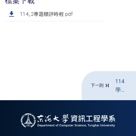
檔案下載
114_2專題聯評時程.pdf
114
下一則
學年
度期
末教
學意
見調
查，