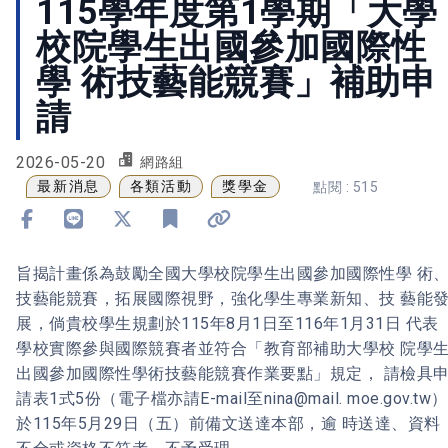
115學年度第1學期「大學
校院學生出國參加國際性
學 術技藝能競賽」補助申
請
2026-05-20
網路組
最新消息
各類活動
獎學金
點閱 : 515
分享到 Facebook
分享到 Line
分享到 X
加入書籤
複製連結
旨揭計畫係為鼓勵全國大學校院學生出國參加國際性學 術
技藝能競賽，拓展國際視野，強化學生專業新知、技 藝能
展，倘貴校學生規劃於115年8月1日至116年1月31日 代表
學校實際參與國際競賽者並符合「教育部補助大學校 院學
出國參加國際性學術技藝能競賽作業要點」規定， 請檢具
請表1式5份（電子檔亦請E-mail至nina@mail. moe.gov.tw）
於115年5月29日（五）前備文送達本部，逾 時送達、資料