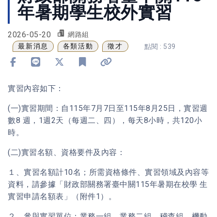
年暑期學生校外實習
2026-05-20
網路組
最新消息
各類活動
徵才
點閱 : 539
分享到 Facebook
分享到 Line
分享到 X
加入書籤
複製連結
實習內容如下：
(一)實習期間：自115年7月7日至115年8月25日，實習週
數8 週，1週2天（每週二、四），每天8小時，共120小
時。
(二)實習名額、資格要件及內容：
１、實習名額計10名；所需資格條件、實習領域及內容等
資料，請參據「財政部關務署臺中關115年暑期在校學 生
實習申請名額表」（附件1）。
２、參與實習單位：業務一組、業務二組、稽查組、機動