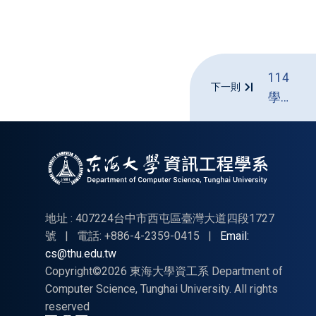
114
下一則
學年
度第
二學
期大
學部
專題
聯合
地址 : 407224台中市西屯區臺灣大道四段1727
評審
號
|
電話: +886-4-2359-0415
|
Email:
cs@thu.edu.tw
05/23
Copyright©2026 東海大學資工系 Department of
時程
Computer Science, Tunghai University. All rights
及注
reserved
意事