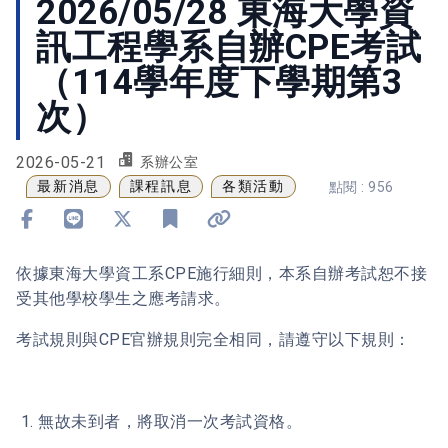
2026/05/28 東海大學資
訊工程學系自辦CPE考試
（114學年度下學期第3
次）
2026-05-21
系辦公室
最新消息
課程訊息
各類活動
點閱 : 956
分享到 Facebook
分享到 Line
分享到 X
加入書籤
複製連結
依據東海大學資工系CPE施行細則，本系自辦考試恕不接
受其他學校學生之應考請求。
考試規則與CPE官辦規則完全相同，請遵守以下規則：
1. 無故未到者，將取消一次考試資格。