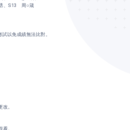
丞、S13 周○箴
入考試以免成績無法比對。
更改。
觀看。