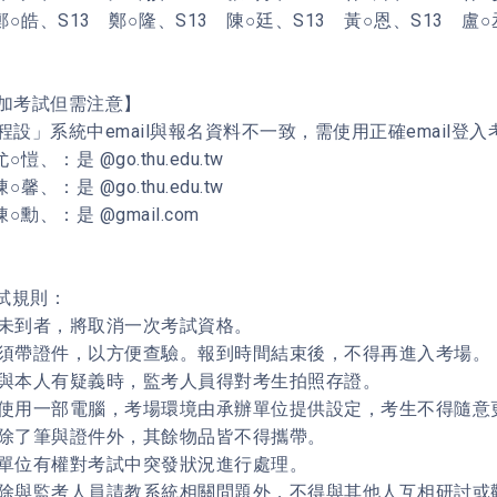
鄭○皓、S13 鄭○隆、S13 陳○廷、S13 黃○恩、S13 盧○
加考試但需注意】
程設」系統中email與報名資料不一致，需使用正確email登
○愷、：是 @go.thu.edu.tw
○馨、：是 @go.thu.edu.tw
陳○勳、：是 @gmail.com
考試規則：
無故未到者，將取消一次考試資格。
學生須帶證件，以方便查驗。報到時間結束後，不得再進入考場。
證件與本人有疑義時，監考人員得對考生拍照存證。
每人使用一部電腦，考場環境由承辦單位提供設定，考生不得隨意
考生除了筆與證件外，其餘物品皆不得攜帶。
承辦單位有權對考試中突發狀況進行處理。
考生除與監考人員請教系統相關問題外，不得與其他人互相研討或