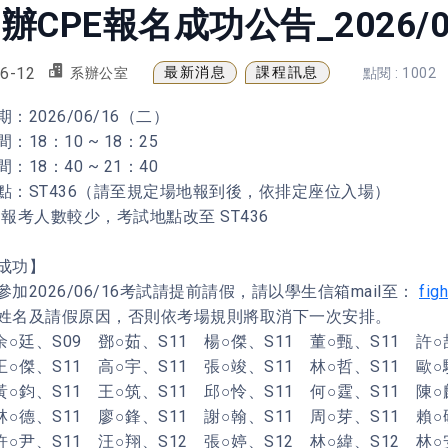
辦CPE報名成功公告_2026/
6-12
最新消息
課程訊息
系辦公室
點閱 : 1002
：2026/06/16（二）
：18：10 ~ 18：25
：18：40 ~ 21：40
點：ST436（請至規定場地報到後，依排定座位入場）
因報考人數較少，考試地點改至 ST436
成功】
參加2026/06/16考試請提前請假，請以學生信箱mail至：
fig
姓名及請假原因，否則依考場規則將取消下一次安排。
余○廷、S09 鄧○茹、S11 楊○傑、S11 董○甄、S11 許
王○傑、S11 高○宇、S11 張○竣、S11 林○哲、S11 歐
黃○鈞、S11 王○筑、S11 邱○怜、S11 何○霆、S11 陳
林○德、S11 廖○鋒、S11 謝○翰、S11 周○芽、S11 賴
許○尹、S11 汪○翔、S12 張○婷、S12 林○緯、S12 林