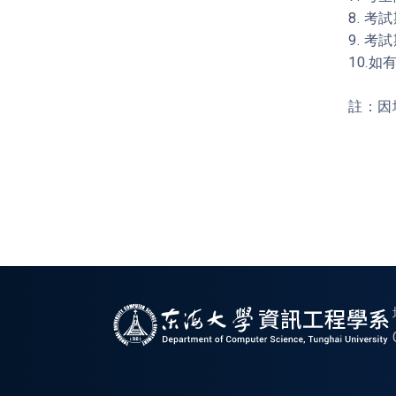
8. 
9. 
10.
註：因