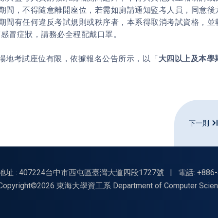
考試期間，不得隨意離開座位，若需如廁請通知監考人員，同意後
考試期間有任何違反考試規則或秩序者，本系得取消考試資格，
如有感冒症狀，請務必全程配戴口罩。
場地考試座位有限，依據報名公告所示，以「
大四以上及本學
下一則
地址 : 407224台中市西屯區臺灣大道四段1727號
|
電話: +886-
Copyright©2026 東海大學資工系 Department of Computer Science, Tu