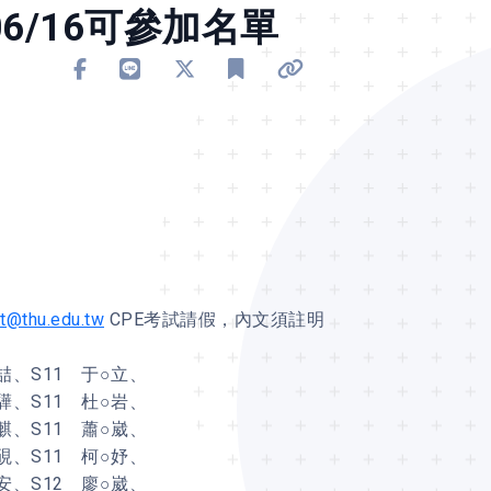
06/16可參加名單
分享到 Facebook
分享到 Line
分享到 X
加入書籤
複製連結
ht@thu.edu.tw
CPE考試請假，內文須註明
○喆、S11 于○立、
○驊、S11 杜○岩、
○麒、S11 蕭○崴、
○硯、S11 柯○妤、
○安、S12 廖○崴、