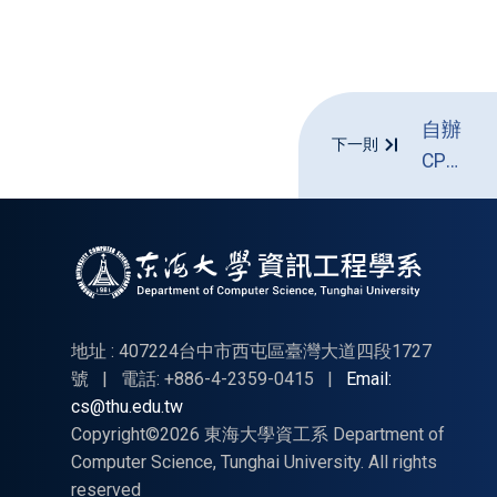
自辦
下一則
CPE
報名
成功
公告
_2026/0
可參
加名
地址 : 407224台中市西屯區臺灣大道四段1727
單
號
|
電話: +886-4-2359-0415
|
Email:
cs@thu.edu.tw
Copyright©2026 東海大學資工系 Department of
Computer Science, Tunghai University. All rights
reserved