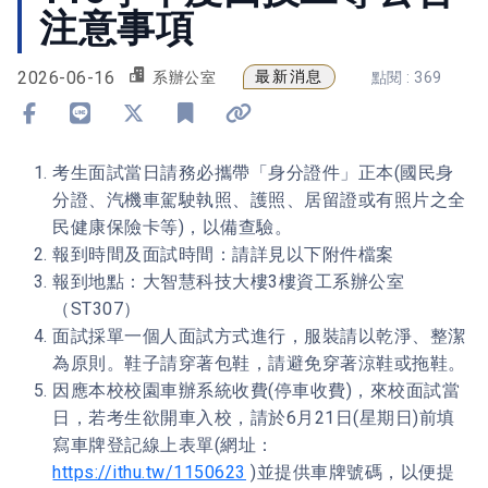
注意事項
2026-06-16
最新消息
系辦公室
點閱 : 369
分享到 Facebook
分享到 Line
分享到 X
加入書籤
複製連結
考生面試當日請務必攜帶「身分證件」正本(國民身
分證、汽機車駕駛執照、護照、居留證或有照片之全
民健康保險卡等)，以備查驗。
報到時間及面試時間：請詳見以下附件檔案
報到地點：大智慧科技大樓3樓資工系辦公室
（ST307）​
面試採單一個人面試方式進行，服裝請以乾淨、整潔
為原則。鞋子請穿著包鞋，請避免穿著涼鞋或拖鞋。
因應本校校園車辦系統收費(停車收費)，來校面試當
日，若考生欲開車入校，請於6月21日(星期日)前填
寫車牌登記線上表單(網址：
https://ithu.tw/1150623
)並提供車牌號碼，以便提