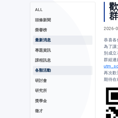
歡
ALL
頭條新聞
2026-0
榮譽榜
恭喜各
最新消息
為了讓
專題資訊
別成立
群組連
課程訊息
utm_so
各類活動
再次歡
期待在
研討會
研究所
獎學金
徵才