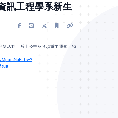
學資訊工程學系新生
分享到 Facebook
分享到 Line
分享到 X
加入書籤
複製連結
迎新活動、系上公告及各項重要通知，特
gWMj-umNaB_0w?
ault