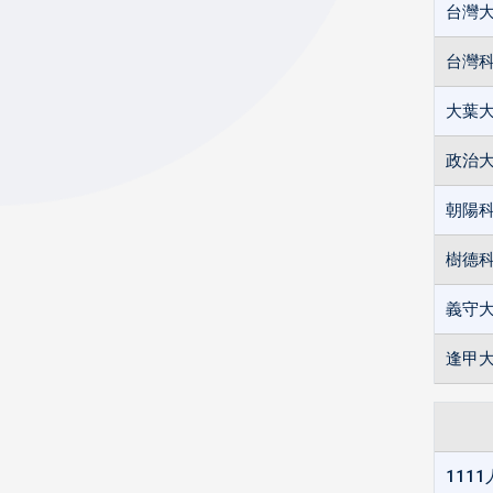
台灣
台灣
大葉
政治
朝陽
樹德
義守
逢甲
111