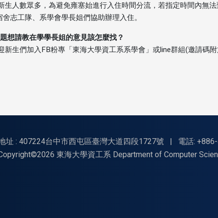
因新生人數眾多，為避免雍塞始進行入住時間分流，若指定時間內無法到達，
宿舍志工隊、系學會學長姐們協助辦理入住。
有問題想請教在學學長姐的意見該怎麼找？
歡迎新生們加入FB粉專「東海大學資工系系學會」或line群組(邀請
地址 : 407224台中市西屯區臺灣大道四段1727號
|
電話: +886-
Copyright©2026 東海大學資工系 Department of Computer Science, Tu