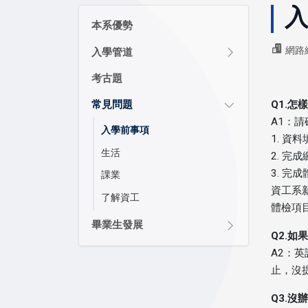
本系優勢
網路
入學管道
考古題
Q1.
常見問題
A1：
入學前事項
1. 資
生活
2. 完
3. 完
課業
資工系新
了解資工
體檢項
畢業生發展
Q2.如
A2：
止，沒
Q3.