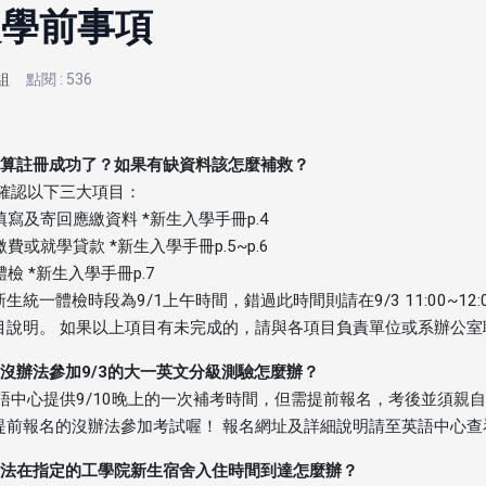
入學前事項
組
點閱 : 536
怎樣算註冊成功了？如果有缺資料該怎麼補救？
請確認以下三大項目：
料填寫及寄回應繳資料 *新生入學手冊p.4
成繳費或就學貸款 *新生入學手冊p.5~p.6
成體檢 *新生入學手冊p.7
生統一體檢時段為9/1上午時間，錯過此時間則請在9/3 11:00~1
目說明。 如果以上項目有未完成的，請與各項目負責單位或系辦公室
果沒辦法參加9/3的大一英文分級測驗怎麼辦？
英語中心提供9/10晚上的一次補考時間，但需提前報名，考後並須親自
提前報名的沒辦法參加考試喔！ 報名網址及詳細說明請至英語中心
沒辦法在指定的工學院新生宿舍入住時間到達怎麼辦？