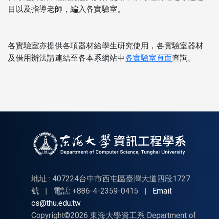
目以及指導老師，編入各實驗室。
各實驗室亦提供各項器材給學生研究使用，各實驗室器材
及借用辦法請連結至各本系網站中
各實驗室頁面
查詢。
地址 : 407224台中市西屯區臺灣大道四段1727
號
|
電話: +886-4-2359-0415
|
Email:
cs@thu.edu.tw
Copyright©2026 東海大學資工系 Department of