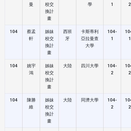
曼
校交
學
1
換計
畫
104
蔡孟
姊妹
西班
卡斯蒂利
104-
10
軒
校交
牙
亞拉曼查
1
換計
大學
畫
104
姚宇
姊妹
大陸
四川大學
104-
10
鴻
校交
2
換計
畫
104
陳勝
姊妹
大陸
同濟大學
104-
10
維
校交
2
換計
畫