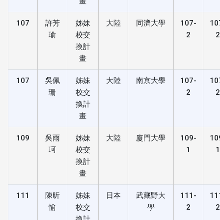
畫
107
許芳
姊妹
大陸
同濟大學
107-
10
瑜
校交
2
換計
畫
107
吳佩
姊妹
大陸
南京大學
107-
10
珊
校交
2
換計
畫
109
吳雨
姊妹
大陸
廈門大學
109-
10
珂
校交
1
換計
畫
111
陳昕
姊妹
日本
武藏野大
111-
11
愉
校交
學
2
換計