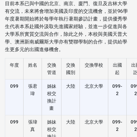
目前本系已與中國的北京、南京、廈門、復旦及吉林大學
有交流，未來將會增加美國及印度的交流機會，並於96學
年度暑期開始將於每學年執行暑期參訪計畫，提供優秀學
生代表本系赴國外汲取先進國家經驗，並進一步促進與各
大學系所實質交流與合作，除此之外，本校與美國天普大
學、澳洲新南威爾斯大學亦有雙聯學制的合作，提供給學
生更多元的出國進修機會。
年度
姓名
交換
交換
交換學校
出國
出
管道
國別
起
099
張君
姊妹
大陸
北京大學
099-
09
瑋
校交
2
換計
畫
099
張瑋
姊妹
大陸
北京大學
099-
09
真
校交
2
換計