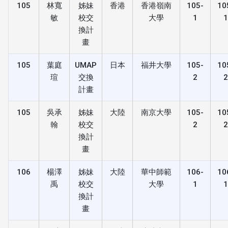
105
林寬
姊妹
香港
香港嶺南
105-
10
敏
校交
大學
1
換計
畫
105
葉庭
UMAP
日本
福井大學
105-
10
瑄
交換
2
計畫
105
吳承
姊妹
大陸
南京大學
105-
10
翰
校交
2
換計
畫
106
楊澤
姊妹
大陸
華中師範
106-
10
禹
校交
大學
1
換計
畫