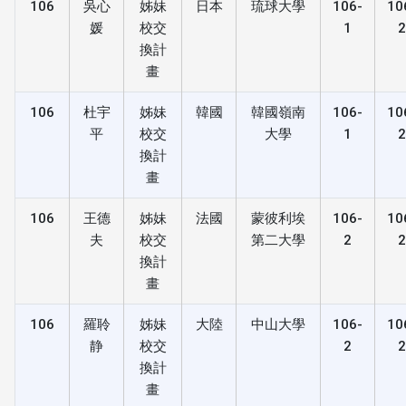
106
吳心
姊妹
日本
琉球大學
106-
10
媛
校交
1
換計
畫
106
杜宇
姊妹
韓國
韓國嶺南
106-
10
平
校交
大學
1
換計
畫
106
王德
姊妹
法國
蒙彼利埃
106-
10
夫
校交
第二大學
2
換計
畫
106
羅聆
姊妹
大陸
中山大學
106-
10
静
校交
2
換計
畫