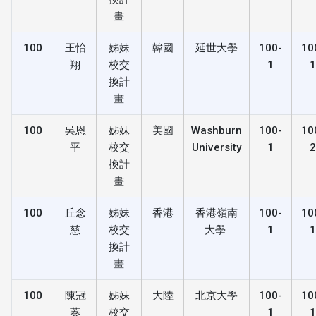
畫
100
王怡
姊妹
韓國
延世大學
100-
10
翔
校交
1
換計
畫
100
吳恩
姊妹
美國
Washburn
100-
10
平
校交
University
1
換計
畫
100
丘念
姊妹
香港
香港嶺南
100-
10
慈
校交
大學
1
換計
畫
100
陳冠
姊妹
大陸
北京大學
100-
10
蓁
校交
1