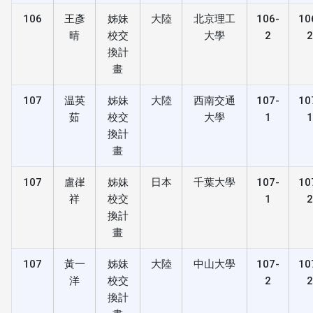
106
王彥
姊妹
大陸
北京理工
106-
10
晴
校交
大學
2
換計
畫
107
温英
姊妹
大陸
西南交通
107-
10
茹
校交
大學
1
換計
畫
107
盧嵂
姊妹
日本
千葉大學
107-
10
祥
校交
1
換計
畫
107
黃一
姊妹
大陸
中山大學
107-
10
洋
校交
2
換計