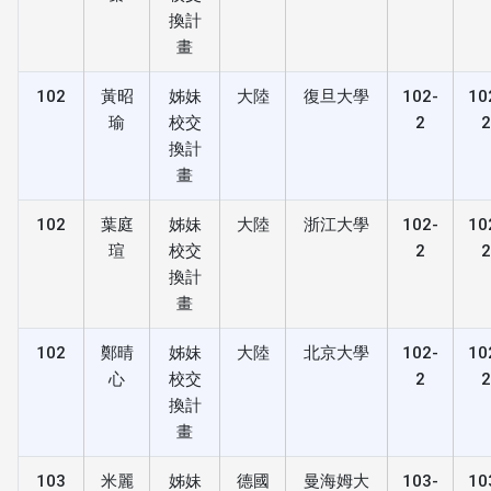
換計
畫
102
黃昭
姊妹
大陸
復旦大學
102-
10
瑜
校交
2
換計
畫
102
葉庭
姊妹
大陸
浙江大學
102-
10
瑄
校交
2
換計
畫
102
鄭晴
姊妹
大陸
北京大學
102-
10
心
校交
2
換計
畫
103
米麗
姊妹
德國
曼海姆大
103-
10