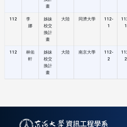
畫
112
李
姊妹
大陸
同濟大學
112-
11
娜
校交
1
換計
畫
112
林佑
姊妹
大陸
南京大學
112-
11
軒
校交
2
換計
畫