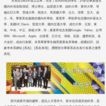
本系自
1981
年成立以來，培育了近
4000
名的學生，許多在畢業後至
國內外深造取得碩、博士學位，如普渡大學、紐約大學、賓州大學、哥
倫比亞大學、雪城大學、南加大、馬里蘭大學、台大、清華、交大、成
大
...
等。畢業系友服務於國內外學術、產業界，學術界包含國內外著名大
學，美國
UC Davis
、普渡大學、國內交通大學、成功大學、元智、東
海、中央、中正、師範大學
...
等；產業界包含美國
Google
、
Yahoo
、台灣
IBM
、
Microsoft
、
Apple
、台積電、日月光、鴻海、宏碁、趨勢科技、各
大金控，或自行創業。本系畢業學生極受產業各界青睞，頗獲好評。請
參考本系網站
[
系友
]
、
[
系友表現
]
，瀏覽部分畢業系友在各行各業之優秀
表現。
當代就業市場的趨勢，資訊人才需求大、薪水也高過其他科系，是