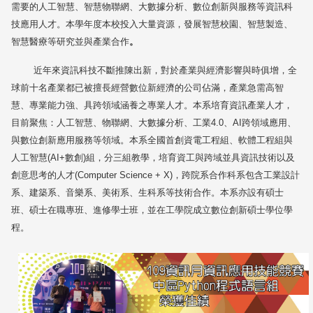
需要的人工智慧、智慧物聯網、大數據分析、數位創新與服務等資訊科
技應用人才。本學年度本校投入大量資源，發展智慧校園、智慧製造、
智慧醫療等研究並與產業合作
。
近年來資訊科技不斷推陳出新，對於產業與經濟影響與時俱增，全
球前十名產業都已被擅長經營數位新經濟的公司佔滿，產業急需高智
慧、專業能力強、具跨領域涵養之專業人才。本系培育資訊產業人才，
目前聚焦：人工智慧、物聯網、大數據分析、工業
4.0
、
AI
跨領域應用、
與數位創新應用服務等領域。本系全國首創資電工程組、軟體工程組與
人工智慧
(AI+
數創
)
組，分三組教學，培育資工與跨域並具資訊技術以及
創意思考的人才
(Computer Science + X)
，跨院系合作科系包含工業設計
系、建築系、音樂系、美術系、生科系等技術合作。本系亦設有碩士
班、碩士在職專班、進修學士班，並在工學院成立數位創新碩士學位學
程。