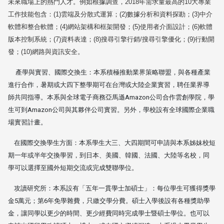
未來職場上的熱門人才。例如根據調查，
2018
年需求量最高的
10
大專業
工作技能包含：
(1)
雲端及分散式運算；
(2)
數據分析和資料探勘；
(3)
中介
軟體和整合軟體；
(4)
網站架構和框架開發；
(5)
使用者介面設計；
(6)
軟體
版本控制系統；
(7)
資料表達；
(8)
搜尋引擎行銷
/
搜尋引擎優化；
(9)
行動開
發；
(10)
網路與資訊安全。
產學與實習、國際交換生：本系積極推動業界策略聯盟，與各種產業
進行合作，暑期或大四下整學期可在台灣或大陸企業實習，聘任業界導
師共同指導。本系與全球電子商務亞馬遜
Amazon
公司合作雲創學院，學
生可到
Amazon
公司與其夥伴公司實習。另外，學校設有全球國際企業職
場實習計畫。
在國際交換學生方面：本系學生大三、大四期間可申請與本系姊妹校短
期一年或半年交換學習，到日本、美國、韓國、法國、大陸等名校，同
學可以選擇至國外短期交流或完成雙聯學位。
攻讀研究所：本系設有「五年一貫學士加碩士」：每位學生可獲得獎學
金
5
萬元；第
6
年免學雜費，只繳交學分費。碩士入學後設有各種獎助學
金，讓同學以更少的時間、更少經費同時完成學士暨碩士學位。也可以