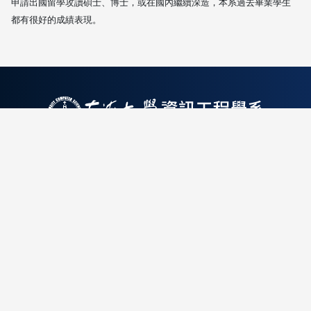
申請出國留學攻讀碩士、博士，或在國內繼續深造，本系過去畢業學生
都有很好的成績表現。
地址 : 407224台中市西屯區臺灣大道四段1727
號
|
電話: +886-4-2359-0415
|
Email:
cs@thu.edu.tw
Copyright©2026 東海大學資工系 Department of
Computer Science, Tunghai University. All rights
reserved