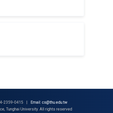
4-2359-0415
|
Email: cs@thu.edu.tw
nghai University. All rights reserved