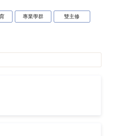
育
專業學群
雙主修