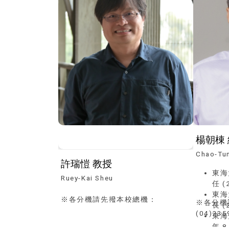
Chao-Tu
許瑞愷 教授
東海
Ruey-Kai Sheu
任 (
東海
※各分機請先撥本校總機：
※各分機
長 (
(04)23590121
(04)235
東海
年 8