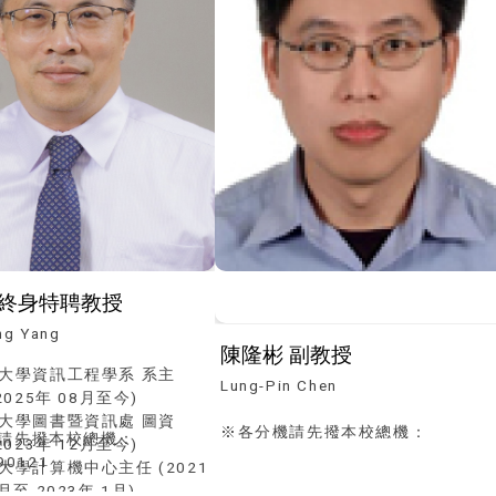
楊朝棟 終身特聘教授
ng Yang
陳隆彬 副教授
大學資訊工程學系 系主
Lung-Pin Chen
2025年 08月至今)
大學圖書暨資訊處 圖資
※各分機請先撥本校總機：
請先撥本校總機：
2023年 12月至今)
(04)23590121
90121
大學計算機中心主任 (2021
月至 2023年 1月)