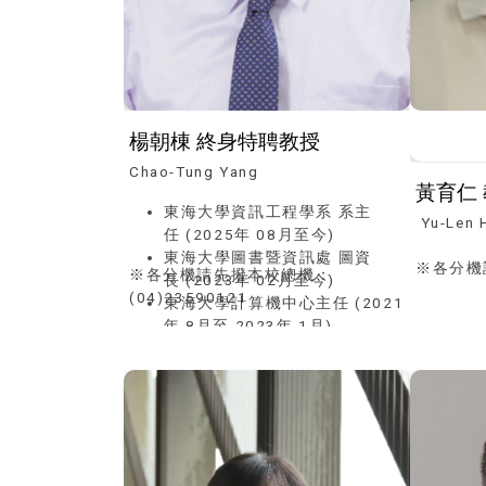
楊朝棟 終身特聘教授
Chao-Tung Yang
東海大學資訊工程學系 系主
Yu-Len 
任 (2025年 08月至今)
東海大學圖書暨資訊處 圖資
※各分機
※各分機請先撥本校總機：
長 (2023年 02月至今)
(04)235
(04)23590121
東海大學計算機中心主任 (2021
年 8月至 2023年 1月)
東海大學圖書館館長 (2019年 9
月至 2023年 1月)
東海大學資訊工程學系終身特聘
教授 (2019年 12月至今)
國家實驗研究院國家高速網路與
計算中心兼任研究員