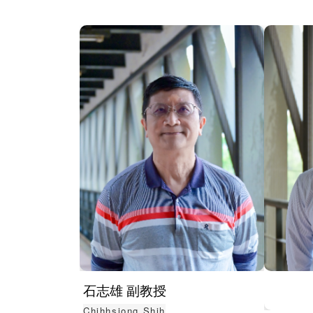
東海
月至 
東海
教授 
國家
計算
石志雄 副教授
Chihhsiong Shih