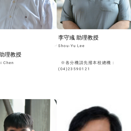
李守彧 助理教授
Shou-Yu Lee
 助理教授
i Chen
※各分機請先撥本校總機：
(04)23590121