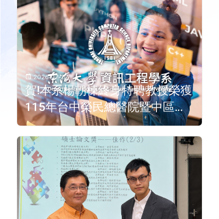
2026-07-27
賀!本系楊朝棟終身特聘教授榮獲
115年台中榮民總醫院暨中區大
學及國立陽明交通大學合作研究
計畫成果發表壁報競賽第一名