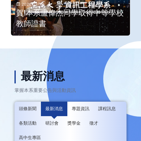
2026-03-18
賀!本系盧偉杰同學取得中等學校
教師證書
最新消息
掌握本系重要公告與活動資訊
頭條新聞
最新消息
專題資訊
課程訊息
各類活動
研討會
獎學金
徵才
高中生專區