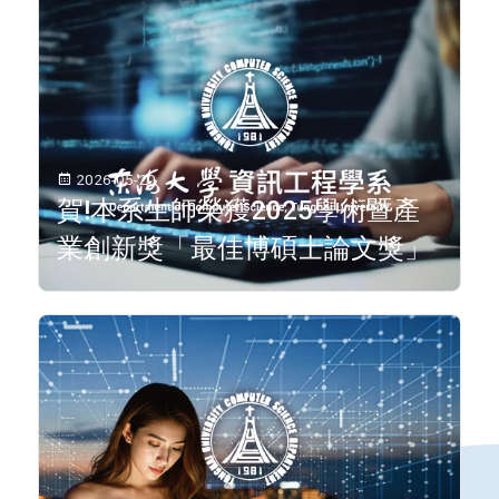
2026-05-20
賀!本系生師榮獲2025學術暨產
業創新獎「最佳博碩士論文獎」