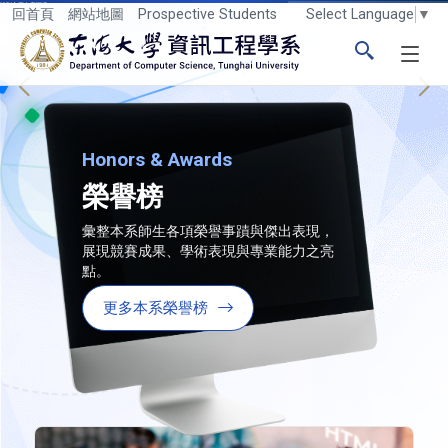
跳到主要內容區塊
Select Language
▼
回首頁
網站地圖
Prospective Students
東海大學logo
Honors & Awards
榮譽榜
彙整本系師生各項榮譽事蹟與傑出表現，
展現競賽成果、學術表現與專業能力之亮
點。
更多本系榮譽榜