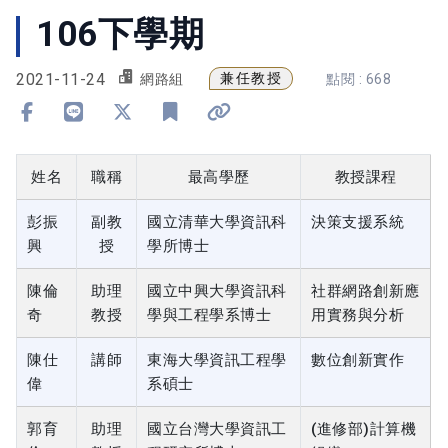
106下學期
2021-11-24
兼任教授
網路組
點閱 : 668
分享到 Facebook
分享到 Line
分享到 X
加入書籤
複製連結
姓名
職稱
最高學歷
教授課程
彭振
副教
國立清華大學資訊科
決策支援系統
興
授
學所博士
陳倫
助理
國立中興大學資訊科
社群網路創新應
奇
教授
學與工程學系博士
用實務與分析
陳仕
講師
東海大學資訊工程學
數位創新實作
偉
系碩士
郭育
助理
國立台灣大學資訊工
(進修部)計算機