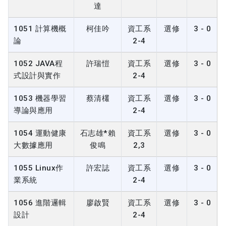
達
1051 計算機概
柯佳吟
資工系
選修
3 - 0
論
2-4
1052 JAVA程
許瑞愷
資工系
選修
3 - 0
式設計與實作
2-4
1053 機器學習
蔡清欉
資工系
選修
3 - 0
導論與應用
2-4
1054 運動健康
石志雄*賴
資工系
選修
3 - 0
大數據應用
俊鳴
2,3
1055 Linux作
許宏誌
資工系
選修
3 - 0
業系統
2-4
1056 進階邏輯
廖啟賢
資工系
選修
3 - 0
設計
2-4