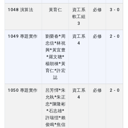
1048 演算法
黃育仁
資工系
必修
3 - 0
軟工組
3
1049 專題實作
劉榮春*周
資工系
必修
2 - 0
忠信*林祝
4
興*黃宜豊
*羅文聰*
楊朝棟*黃
育仁*許宏
誌
1050 專題實作
呂芳懌*朱
資工系
必修
2 - 0
允執*朱正
4
忠*陳隆彬
*石志雄*
許瑞愷*賴
俊鳴*焦信