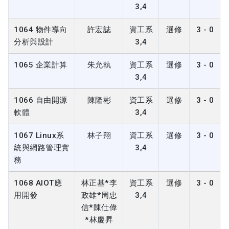
3,4
1064 物件導向
許宏誌
資工系
選修
3 - 0
分析與設計
3,4
1065 企業計算
朱允執
資工系
選修
3 - 0
3,4
1066 自由開源
陳隆彬
資工系
選修
3 - 0
軟體
3,4
1067 Linux系
林子翔
資工系
選修
3 - 0
統與網路管理實
3,4
務
1068 AIOT應
林正基*李
資工系
選修
3 - 0
用開發
政雄*周忠
3,4
信*陳仕偉
*林慶昇