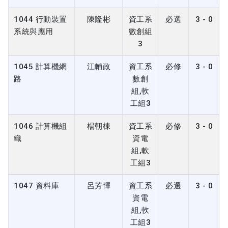
1044 行動裝置
陳隆彬
資工系
必選
3 - 0
系統與應用
數創組
3
1045 計算機網
江輔政
資工系
必修
3 - 0
路
數創
組,軟
工組3
1046 計算機組
楊朝棟
資工系
必修
3 - 0
織
資電
組,軟
工組3
1047 資料庫
呂芳懌
資工系
必選
3 - 0
資電
組,軟
工組3