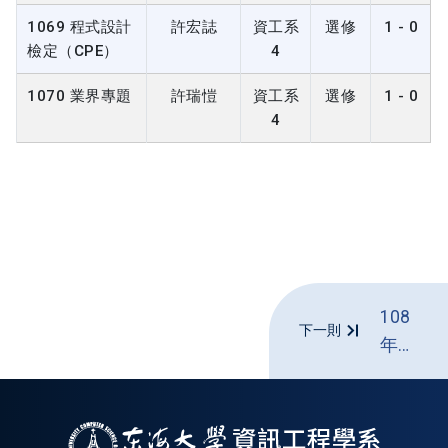
1069 程式設計
許宏誌
資工系
選修
1 - 0
檢定（CPE）
4
1070 業界專題
許瑞愷
資工系
選修
1 - 0
4
108
下一則
年度
下學
期在
職專