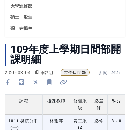
大學進修部
碩士一般生
碩士在職生
109年度上學期日間部開
課明細
2020-08-04
大學日間部
網路組
點閱 : 2427
分享到 Facebook
分享到 Line
分享到 X
加入書籤
複製連結
課程
授課教師
修習系
必選
學分
級
修
1011 微積分甲
林雅萍
資工系
必修
3 - 0
〈一〉
1A