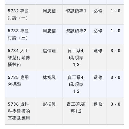
5732 專題
周忠信
資訊碩專1
必修
1 - 0
討論（一）
5733 專題
周忠信
資訊碩專2
必修
1 - 0
討論（三）
5734 人工
焦信達
資工系4,
選修
3 - 0
智慧行銷傳
碩,碩專
播技術
1,2
5735 應用
林祝興
資工系4,
選修
3 - 0
密碼學
碩,碩專
1,2
5736 資料
彭振興
資工碩,碩
選修
3 - 0
科學建模的
專1,2
基礎及應用