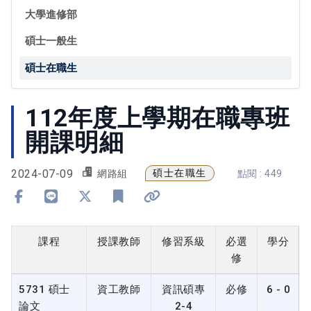
大學進修部
碩士一般生
碩士在職生
112年度上學期在職專班
開課明細
2024-07-09
碩士在職生
網路組
點閱 : 449
分享到 Facebook
分享到 Line
分享到 X
加入書籤
複製連結
課程
授課教師
修習系級
必選
學分
修
5731 碩士
資工教師
資訊碩專
必修
6 - 0
論文
2-4