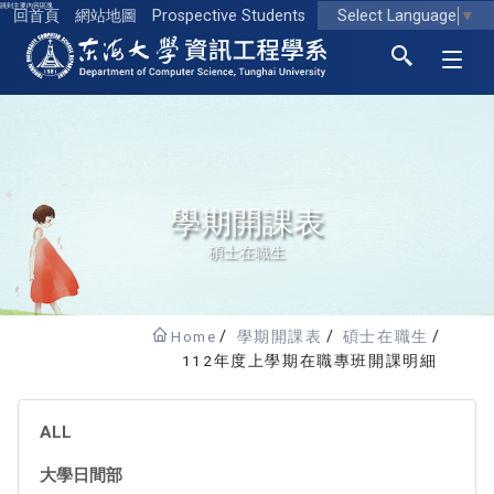
跳到主要內容區塊
Select Language
▼
回首頁
網站地圖
Prospective Students
東海大學logo
學期開課表
碩士在職生
Home
學期開課表
碩士在職生
112年度上學期在職專班開課明細
ALL
大學日間部