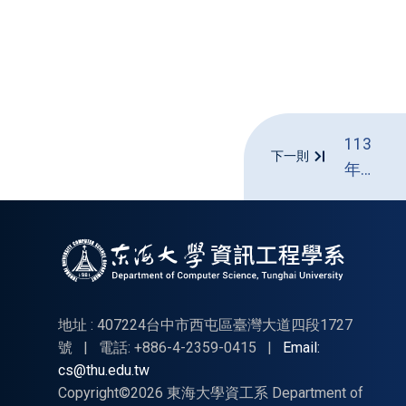
113
下一則
年度
上學
期研
究所
開課
明細
地址 : 407224台中市西屯區臺灣大道四段1727
號
|
電話: +886-4-2359-0415
|
Email:
cs@thu.edu.tw
Copyright©2026 東海大學資工系 Department of