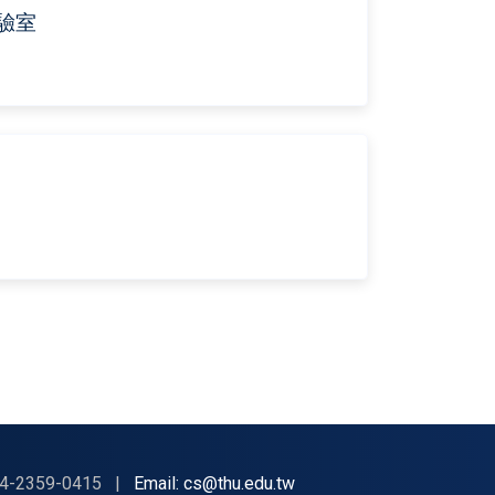
驗室
4-2359-0415
|
Email: cs@thu.edu.tw