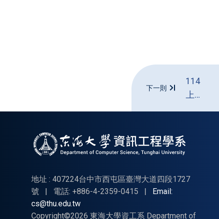
114
下一則
上大
學部
專題
最終
版資
料繳
交公
地址 : 407224台中市西屯區臺灣大道四段1727
告
號
|
電話: +886-4-2359-0415
|
Email:
cs@thu.edu.tw
Copyright©2026 東海大學資工系 Department of