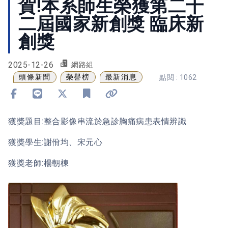
賀!本系師生榮獲第二十
二屆國家新創獎 臨床新
創獎
2025-12-26
網路組
頭條新聞
榮譽榜
最新消息
點閱 : 1062
分享到 Facebook
分享到 Line
分享到 X
加入書籤
複製連結
獲獎題目:整合影像串流於急診胸痛病患表情辨識
獲獎學生:謝佾均、宋元心
獲獎老師:楊朝棟