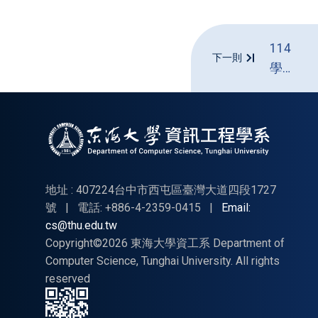
114
下一則
學年
度第
二學
期大
學部
專題
聯合
地址 : 407224台中市西屯區臺灣大道四段1727
評審
號
|
電話: +886-4-2359-0415
|
Email:
cs@thu.edu.tw
05/23
Copyright©2026 東海大學資工系 Department of
時程
Computer Science, Tunghai University. All rights
及注
reserved
意事
項