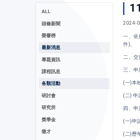
1
ALL
2024-0
頭條新聞
榮譽榜
一、依
件)。
最新消息
二、交
專題資訊
三、申
課程訊息
(一)
各類活動
(二) 
研討會
研究所
四、申
獎學金
(一)
徵才
(二)