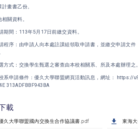
修課計畫書乙份。
其他相關資料。
請期間：113年5月17日前繳交資料。
請程序：由申請人向本處註課組領取申請書，並繳交申請文件
。
選方式：交換學生甄選之審查由本校相關系、所及本處辦理之
系申請條件：優久大學聯盟網頁活動訊息，網址： https://u9.tku.edu.
=4E 313ADFBBF943BA
下載
優久大學聯盟國內交換生合作協議書.pdf
東海大