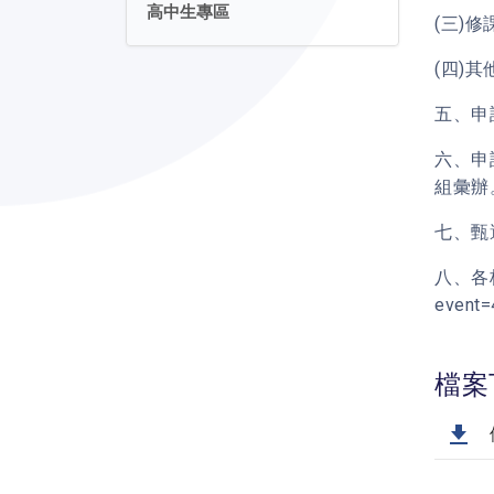
高中生專區
(三)
(四)
五、申
六、申
組彙辦
七、甄
八、各校
event
檔案