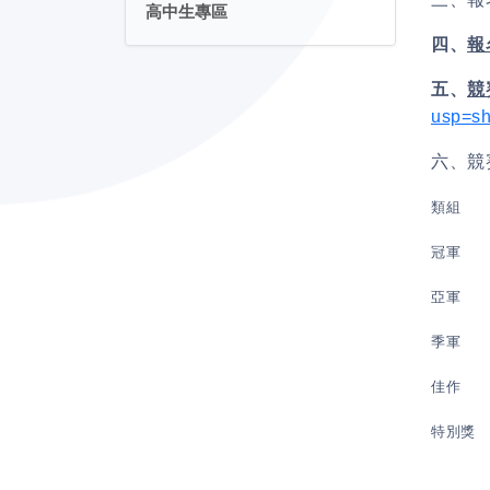
高中生專區
四、
報
五、
競
usp=sh
六、
競
類組
冠軍
亞軍
季軍
佳作
特別獎