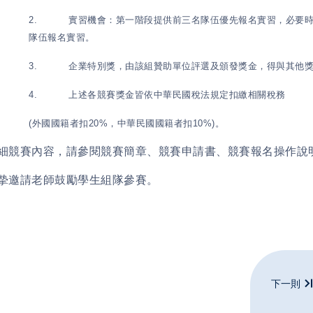
2.
實習機會：第一階段提供前三名隊伍優先報名實習，必要
隊伍報名實習。
3.
企業特別獎，由該組贊助單位評選及頒發獎金，得與其他
4.
上述各競賽獎金皆依中華民國稅法規定扣繳相關稅務
(
外國國籍者扣
20%
，中華民國國籍者扣
10%)
。
細競賽內容，請參閱競賽簡章、競賽申請書、競賽報名操作說
摯邀請老師鼓勵學生組隊參賽。
下一則