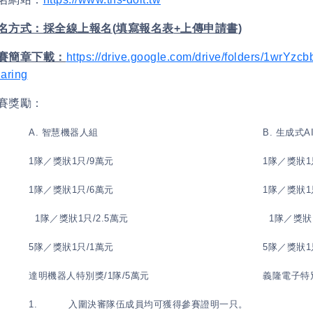
名方式：採全線上報名
(
填寫報名表
+
上傳申請書
)
賽簡章下載：
https://drive.google.com/drive/folders/1wrY
aring
賽獎勵：
A.
智慧機器人組
B.
生成式
A
1
隊／獎狀
1
只
/9
萬元
1
隊／獎狀
1
1
隊／獎狀
1
只
/6
萬元
1
隊／獎狀
1
1
隊／獎狀
1
只
/2.5
萬元
1
隊／獎狀
5
隊／獎狀
1
只
/1
萬元
5
隊／獎狀
1
達明機器人特別獎
/1
隊
/5
萬元
義隆電子特
1.
入圍決審隊伍成員均可獲得參賽證明一只。