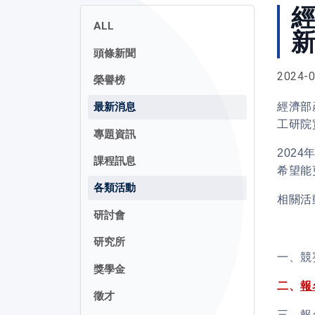
經
ALL
頭條新聞
2024-0
榮譽榜
經濟部
最新消息
工研院
專題資訊
2024
課程訊息
希望能
各類活動
相關活
研討會
研究所
一、
競
獎學金
二、
報
徵才
三、
報