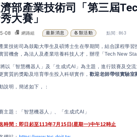
濟部產業技術司「第三屆Tech 
新秀大賽」
5-08
最新消息
各類活動
網路組
點閱 : 863
產業技術司為鼓勵大學生及碩博士生在學期間，結合課程學習
實習機會，為法人及產業培養科技人才，辦理「
Tech New Sta
年將以「智慧機器人」及「生成式
AI
」為主題，進行競賽及交流
更實質的獎勵及培育學生投入科研實作，
歡迎老師帶領實驗室
動說明，簡述如下，：
賽主題：「智慧機器人」、「生成式
AI
」
名時間：即日起至
113
年
7
月
15
日
(
星期一
)
中午
12
時止
名網站：
https://www.tns-doit.tw