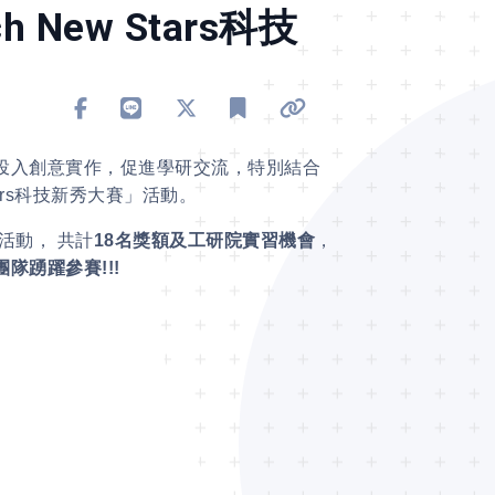
New Stars科技
分享到 Facebook
分享到 Line
分享到 X
加入書籤
複製連結
投入創意實作，促進學研交流，特別結合
rs
科技新秀大賽」活動。
活動， 共計
18
名獎額及工研院實習機會
，
團隊踴躍參賽
!!!