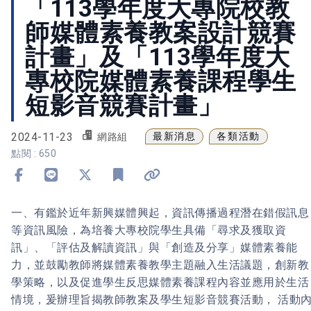
「113學年度大專院校教
師媒體素養教案設計競賽
計畫」及「113學年度大
專校院媒體素養課程學生
短影音競賽計畫」
2024-11-23
最新消息
各類活動
網路組
點閱 : 650
分享到 Facebook
分享到 Line
分享到 X
加入書籤
複製連結
一、有鑑於近年新興媒體興起，資訊傳播過程潛在錯假訊息
等資訊風險，為培養大專校院學生具備「尋求及獲取資
訊」、「評估及解讀資訊」與「創造及分享」媒體素養能
力，並鼓勵教師將媒體素養教學主題融入生活議題，創新教
學策略，以及促進學生反思媒體素養課程內容並應用於生活
情境，爰辦理旨揭教師教案及學生短影音競賽活動， 活動