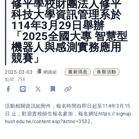
修平學校財團法人修平
科技大學資訊管理系於
114年3月29日舉辦
「2025全國大專 智慧型
機器人與感測實務應用
競賽」
2025-03-03
最新消息
各類活動
網路組
點閱 : 758
分享到 Facebook
分享到 Line
分享到 X
加入書籤
複製連結
活動相關資訊如附件，報名時間自即日起至114年3月15
日 止，歡迎貴校師生報名參加，報名網址https://signup.
hust.edu.tw/content.asp?actno=3532。