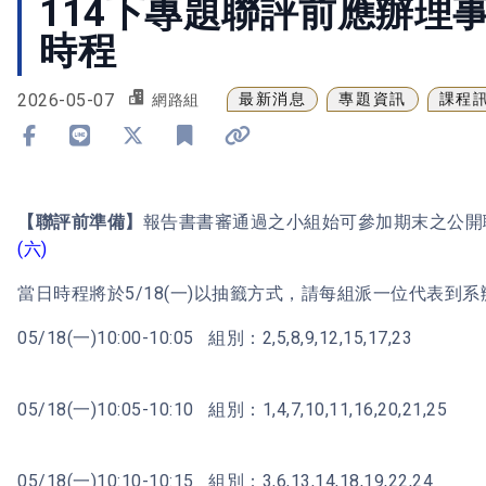
114下專題聯評前應辦理
時程
2026-05-07
最新消息
專題資訊
課程
網路組
分享到 Facebook
分享到 Line
分享到 X
加入書籤
複製連結
【聯評前準備】
報告書書審通過之小組始可參加期末之公開
(六)
當日時程將於5/18(一)以抽籤方式，請每組派一位代表到
05/18(一)10:00-10:05 組別：2,5,8,9,12,15,17,23
05/18(一)10:05-10:10 組別：1,4,7,10,11,16,20,21,25
05/18(一)10:10-10:15 組別：3,6,13,14,18,19,22,24