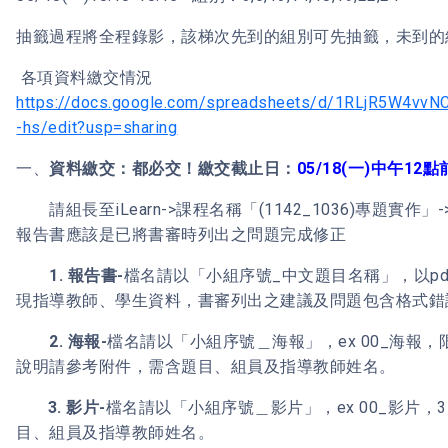
抽籤過程將全程錄影，該梯次先到的組別可先抽籤，未到的
各項資料繳交情況
https://docs.google.com/spreadsheets/d/1RLjR5W4v
-hs/edit?usp=sharing
一、
資料繳交：都必交！繳交截止日：
05/18(一)中午12點
請組長至iLearn->課程名稱「(1142_1036)專題實
報告書應該是已將書審時列出之問題完成修正
1.
報告書
-
檔名請以「小組序號_中文題目名稱」，以p
現指導教師、學生資料，書審列出之建議及問題包含格式錯
2.
海報
-
檔名請以「小組序號＿海報」，ex 00_海報，限
說明請參考附件，需含題目、組員及指導教師姓名。
3.
影片
-
檔名請以「小組序號＿影片」，ex 00_影片，
目、組員及指導教師姓名。