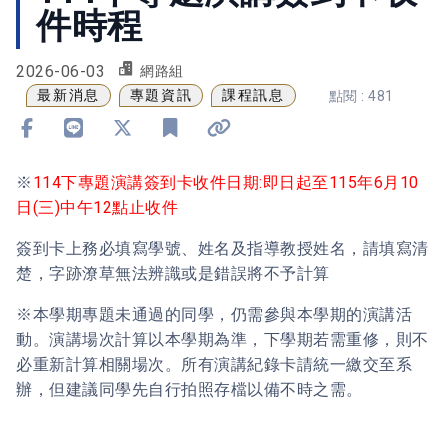
件時程
2026-06-03
網路組
最新消息
專題資訊
課程訊息
點閱 : 481
分享到 Facebook
分享到 Line
分享到 X
加入書籤
複製連結
※
114下專題演講簽到卡收件日期:即日起至115年6月10
日(三)中午12點止收件
簽到卡上務必填寫學號、姓名及指導教授姓名，請填寫清
楚，字跡潦草無法辨識或是錯誤將不予計算
※本學期專題未通過的同學，仍需參與本學期的演講活
動。演講場次計算以本學期為準，下學期若需重修，則不
必重新計算相關場次。所有演講紀錄卡請統一繳交至系
辦，但建議同學先自行拍照存檔以備不時之需。