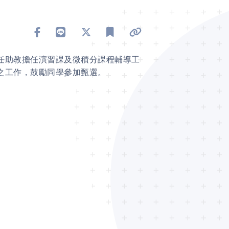
分享到 Facebook
分享到 Line
分享到 X
加入書籤
複製連結
任助教擔任演習課及微積分課程輔導工
之工作，鼓勵同學參加甄選。