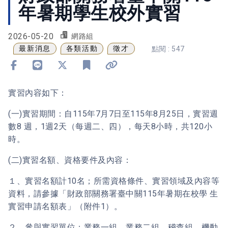
年暑期學生校外實習
2026-05-20
網路組
最新消息
各類活動
徵才
點閱 : 547
分享到 Facebook
分享到 Line
分享到 X
加入書籤
複製連結
實習內容如下：
(一)實習期間：自115年7月7日至115年8月25日，實習週
數8 週，1週2天（每週二、四），每天8小時，共120小
時。
(二)實習名額、資格要件及內容：
１、實習名額計10名；所需資格條件、實習領域及內容等
資料，請參據「財政部關務署臺中關115年暑期在校學 生
實習申請名額表」（附件1）。
２、參與實習單位：業務一組、業務二組、稽查組、機動