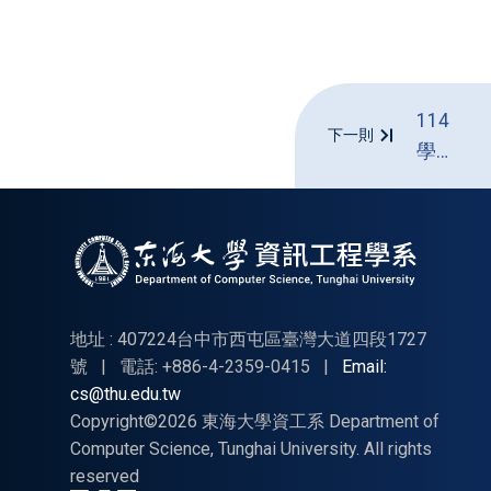
114
下一則
學年
度第
二學
期大
學部
專題
聯合
地址 : 407224台中市西屯區臺灣大道四段1727
評審
號
|
電話: +886-4-2359-0415
|
Email:
cs@thu.edu.tw
05/23
Copyright©2026 東海大學資工系 Department of
時程
Computer Science, Tunghai University. All rights
及注
reserved
意事