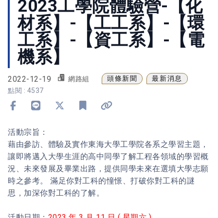
2023工學院體驗營-【化
材系】-【工工系】-【環
工系】-【資工系】-【電
機系】
2022-12-19
頭條新聞
最新消息
網路組
點閱 : 4537
分享到 Facebook
分享到 Line
分享到 X
加入書籤
複製連結
活動宗旨：
藉由參訪、體驗及實作東海大學工學院各系之學習主題，
讓即將邁入大學生涯的高中同學了解工程各領域的學習概
況、未來發展及畢業出路，提供同學未來在選填大學志願
時之參考。 滿足你對工科的憧憬、打破你對工科的謎
思，加深你對工科的了解。
活動日期：
2023 年 3 月 11 日 ( 星期六 )