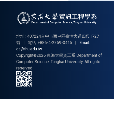
訊工
程學
系碩
士在
職專
地址 : 407224台中市西屯區臺灣大道四段1727
班入
號
|
電話: +886-4-2359-0415
|
Email:
cs@thu.edu.tw
學招
Copyright©2026 東海大學資工系 Department of
生
Computer Science, Tunghai University. All rights
reserved