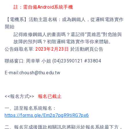
註：需自備Android系統手機
【電機系】活動主題名稱：成為鋼鐵人，從邏輯電路實作
開始
記得維修鋼鐵人的畫面嗎？還記得”賈維思”對危險與
故障的預判嗎？初階邏輯電路實作等你來體驗。
公告錄取名單:
2023年2月23日
於活動網頁公告
聯絡窗口: 周幸華 小姐 (04)23590121 #33804
E-mail:choush@thu.edu.tw
<<報名方式>>
報名已截止
一、請至報名系統報名：
https://forms.gle/Em2p7pgR9tiRG7px6
二、報名完成後匯款相關訊息將顯示於報名系統最下方，