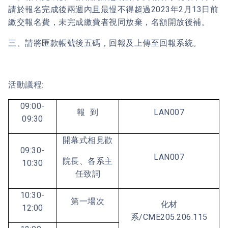
請於報名完成後兩週內且最慢不得超過2023年2月13日前
繳交報名費，未完成繳費者視同放棄，名額開放後補。
三、請將匯款帳號後五碼，回報及上傳至回報系統。
活動議程:
09:00-
報 到
LAN007
09:30
開幕式相見歡
09:30-
LAN007
院長、各系主
10:30
任致詞
10:30-
第一場次
化材
12:00
系/CME205.206.115