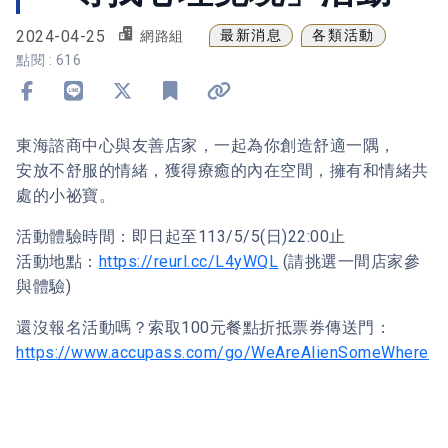
2024-04-25
最新消息
各類活動
網路組
點閱 : 616
分享到 Facebook
分享到 Line
分享到 X
加入書籤
複製連結
東海諮商中心與友善店家，一起為你創造舒適一隅，
安放不舒服的情緒，獲得療癒的內在空間，擁有和情緒共
處的小祕寶。
活動體驗時間：即日起至113/5/5(日)22:00止
活動地點：
https://reurl.cc/L4yWQL
(請挑選一間店家參
與體驗)
還沒報名活動嗎？索取100元餐點折抵票券傳送門：
https://www.accupass.com/go/WeAreAlienSomeWhere