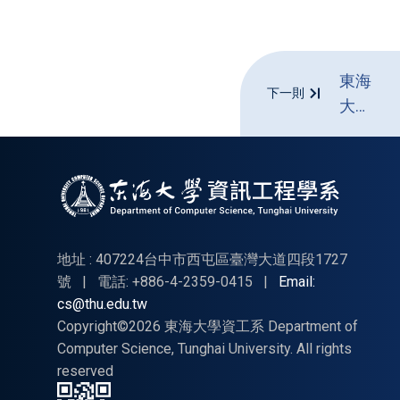
東海
下一則
大學
資管
系企
業參
訪
(含
實習
地址 : 407224台中市西屯區臺灣大道四段1727
和就
號
|
電話: +886-4-2359-0415
|
Email:
cs@thu.edu.tw
業介
Copyright©2026 東海大學資工系 Department of
紹)
Computer Science, Tunghai University. All rights
reserved