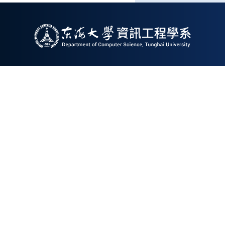
專題
最終
版資
料繳
交公
地址 : 407224台中市西屯區臺灣大道四段1727
告
號
|
電話: +886-4-2359-0415
|
Email:
cs@thu.edu.tw
Copyright©2026 東海大學資工系 Department of
Computer Science, Tunghai University. All rights
reserved