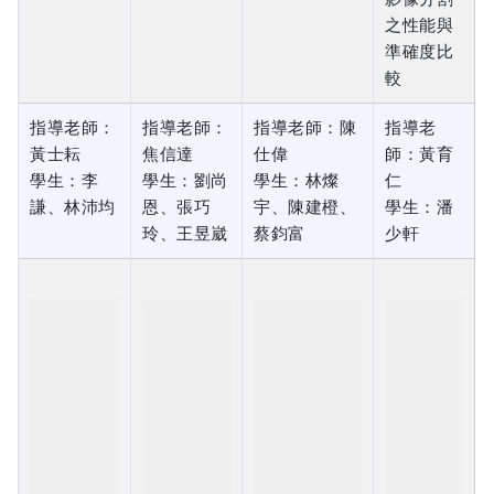
較
指導老師：
指導老師：
指導老師：陳
指導老
黃士耘
焦信達
仕偉
師：黃育
學生：李
學生：劉尚
學生：林燦
仁
謙、林沛均
恩、張巧
宇、陳建橙、
學生：潘
玲、王昱崴
蔡鈞富
少軒
113年度專
113年度專
題影片
題影片
113年度專題影
片
113年度專