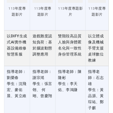
以DIFY生成
遊戲難度認
雙階段高品質
以立體成
式AI實作機
知負荷：基
人臉與身體匿
像及機械
器設備維修
於腦波動態
名化與一致性
手臂支援
智慧客服
調整應用
身份管理系統
桌球數位
教練
指導老師：
指導老師：
指導老師：陳
指導老
劉榮春
謝宗澔
隆彬
師：石志
學生：沈飛
學生：張言
學生：李天
雄
宏、麥佑
翎、 何
佑、李鴻賺
學生：黃
晨、黃立維
翊、曾慶翔
品源、黃
琮祐、鄭
子麒