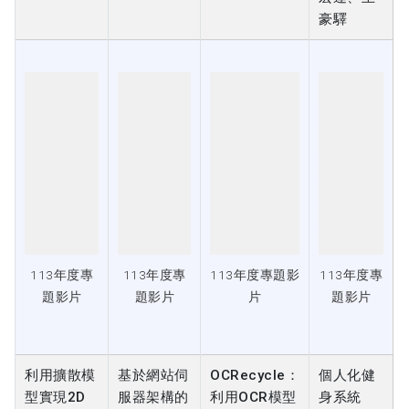
113年度專
113年度專
113年度專題影
113年度專
題影片
題影片
片
題影片
利用擴散模
基於網站伺
OCRecycle：
個人化健
型實現2D
服器架構的
利用OCR模型
身系統
圖像到3D
反向代理於
辨識回收標章
建模的轉換
串流影像辨
識