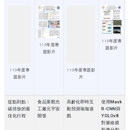
113年度專
113年度專
題影片
題影片
113年度專
113年度專題影
題影片
片
從點到點：
食品業觀光
高齡化即時互
使用Mask
碳排放的最
工廠元宇宙
動預測瑜珈遊
R-CNN與
佳化行程
開發
戲
YOLOv8
對脈絡膜
影像分割
之性能與
準確度比