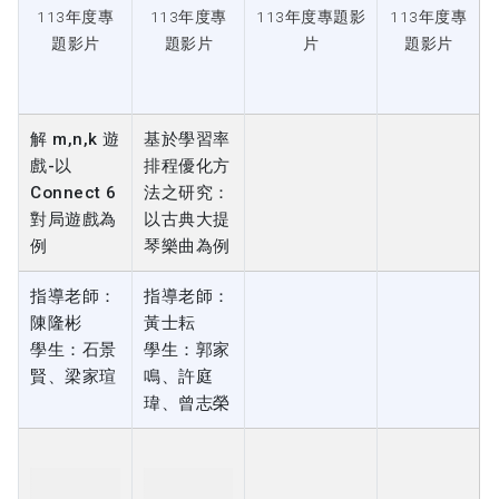
解 m,n,k 遊
基於學習率
戲-以
排程優化方
Connect 6
法之研究：
對局遊戲為
以古典大提
例
琴樂曲為例
指導老師：
指導老師：
陳隆彬
黃士耘
學生：石景
學生：郭家
賢、梁家瑄
鳴、許庭
瑋、曾志榮