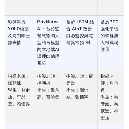
影像串流
PrivNurse
基於 LSTM 結
基於PPO
YOLO模型
AI：基於監
合 AIoT 改善
強化學習
及時判斷臉
督式微調大
能源監控與電
的蜂群無
部表情
型語言模型
器異常預 測
人機戰場
的本地端AI
應用
護理師助理
系統
指導老師：
指導老師：
指導老師：廖
指導老
楊朝棟
楊朝棟
元勳
師：焦信
學生：林俞
學生：溫為
學生：謝沛
達
函、李品
霖、蔡喻堯
妏、張恬寧
學生：吳
萱、賴煥昇
彥廷、吳
威宏、林
聖達