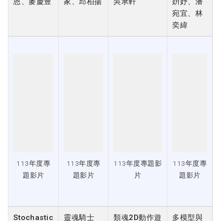
113年度專
113年度專
113年度專題影
113年度專
題影片
題影片
片
題影片
Stochastic
靈魂騎士
類魂2D動作遊
多模型與
MuZero 在
(PC遊戲設
戲—靈魂羈絆
深度學習
暗棋遊戲中
計)
並行架構