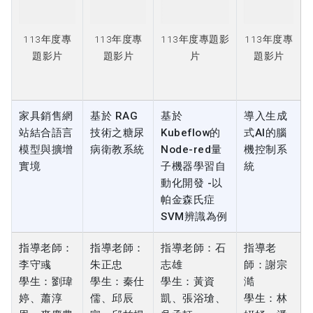
題影片
題影片
片
題影片
家具銷售網
基於 RAG
基於
導入生成
站結合語言
技術之糖尿
Kubeflow的
式AI的腦
模型與擴增
病衛教系統
Node-red量
機控制系
實境
子機器學習自
統
動化開發 -以
帕金森氏症
SVM辨識為例
指導老師：
指導老師：
指導老師：石
指導老
李守彧
朱正忠
志雄
師：謝宗
學生：劉瑋
學生：秦仕
學生：黃資
澔
婷、蕭淳
儒、邱辰
凱、張浴瑲、
學生：林
恩、麥慶豊
家、邱柏揚
吳承軒
姸妤、潘
宛宜、林
奕緯