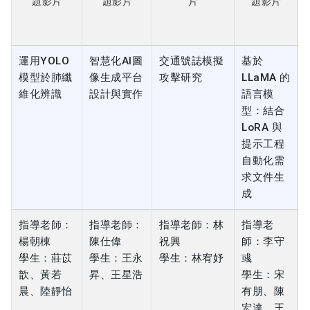
運用YOLO
智慧化AI圖
交通號誌模擬
基於
模型於肺纖
像生成平台
攻擊研究
LLaMA 的
維化辨識
設計與實作
語言模
型：結合
LoRA 與
提示工程
自動化需
求文件生
成
指導老師：
指導老師：
指導老師：林
指導老
楊朝棟
陳仕偉
祝興
師：李守
學生：莊苡
學生：王永
學生：林宥妤
彧
歆、黃若
昇、王星浩
學生：宋
晨、陸靜怡
有朋、陳
宏達、王
豪驛