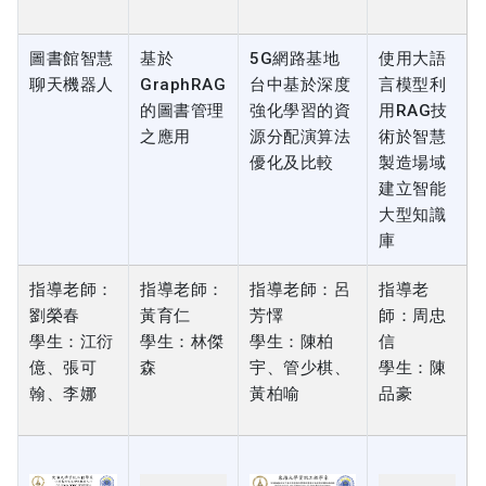
圖書館智慧
基於
5G網路基地
使用大語
聊天機器人
GraphRAG
台中基於深度
言模型利
的圖書管理
強化學習的資
用RAG技
之應用
源分配演算法
術於智慧
優化及比較
製造場域
建立智能
大型知識
庫
指導老師：
指導老師：
指導老師：呂
指導老
劉榮春
黃育仁
芳懌
師：周忠
學生：江衍
學生：林傑
學生：陳柏
信
億、張可
森
宇、管少棋、
學生：陳
翰、李娜
黃柏喻
品豪