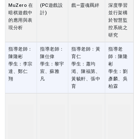
的應用與表
於智慧監
現分析
控系統之
研究
指導老師：
指導老師：
指導老師：黃
指導老
陳隆彬
陳仕偉
育仁
師：陳隆
學生：李宗
學生：黎宇
學生：蕭均
彬
達、鄭仁
宸、蘇雅
澔、陳福第、
學生：劉
翔
凡
黃毓軒、張中
彥麟、吳
育
柏霖