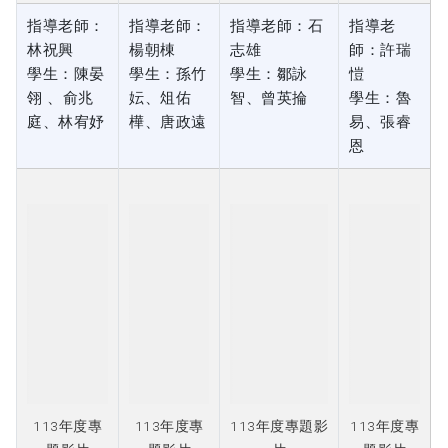
學生：陳晏
學生：孫竹
學生：鄒詠
愷
翎 、俞兆
妘、俎佑
智、曾英掄
學生：魯
庭、林宥妤
樺、唐政遠
易、張睿
恩
113年度專
113年度專
113年度專題影
113年度專
題影片
題影片
片
題影片