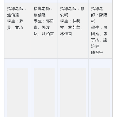
學生：蘇
學生：郭勇
學生：林綦
彬
昊、文珩
慶、郭浚
祥、林芸華、
學生：詹
鈜、洪柏雷
林佳茵
國廷、張
宇杰、謝
許鍠、
陳冠宇
113年度專
113年度專
113年度專題影
113年度專
題影片
題影片
片
題影片