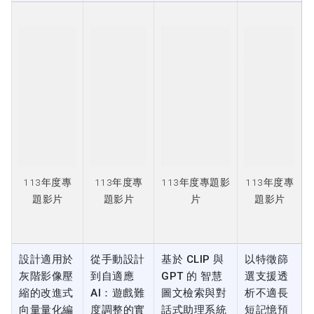
113年度專
113年度專
113年度專題影
113年度專
題影片
題影片
片
題影片
設計適用於
從手動設計
基於 CLIP 與
以特徵篩
灰階影像壓
到自適應
GPT 的 智慧
選支援透
縮的改進式
AI：遊戲難
圖文檢索與對
析不適長
向量量化編
度調整的實
話式助理系統
短記憶預
碼法
驗性探討
設計
測