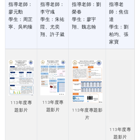
指導老師：
指導老師：
指導老師：劉
指導老
廖元勳
李守彧
榮春
師：焦信
學生：周芷
學生：朱祐
學生：廖宇
達
寧、吳昀臻
陞、尤奕
翔、魏志翰
學生：劉
翔、許子崴
柏均、張
家寶
113年度專
113年度專
113年度專
題影片
題影片
題影片
113年度專題影
片