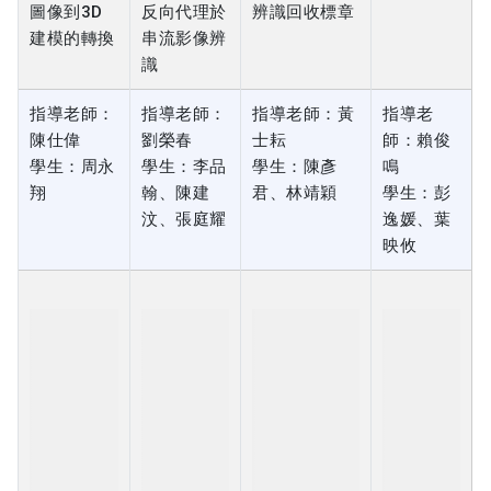
指導老師：
指導老師：
指導老師：黃
指導老
陳仕偉
劉榮春
士耘
師：賴俊
學生：周永
學生：李品
學生：陳彥
鳴
翔
翰、陳建
君、林靖穎
學生：彭
汶、張庭耀
逸媛、葉
映攸
113年度專
113年度專
113年度專題影
113年度專