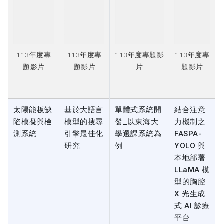
113年度專
113年度專
113年度專題影
113年度專
題影片
題影片
片
題影片
太陽能板缺
基於大語言
單體式系統開
結合注意
陷模擬與檢
模型的搜尋
發_以東海大
力機制之
測系統
引擎最佳化
學選課系統為
FASPA-
研究
例
YOLO 與
本地部署
LLaMA 模
型的胸腔
X 光生成
式 AI 診療
平台
指導老師：
指導老師：
指導老師：賴
指導老
焦信達
焦信達
俊鳴
師：陳隆