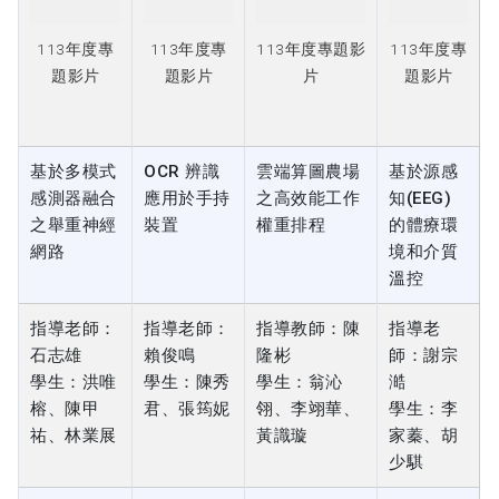
題影片
基於多模式
OCR 辨識
雲端算圖農場
基於源感
感測器融合
應用於手持
之高效能工作
知(EEG)
之舉重神經
裝置
權重排程
的體療環
網路
境和介質
溫控
指導老師：
指導老師：
指導教師：陳
指導老
石志雄
賴俊鳴
隆彬
師：謝宗
學生：洪唯
學生：陳秀
學生：翁沁
澔
榕、陳甲
君、張筠妮
翎、李翊華、
學生：李
祐、林業展
黃識璇
家蓁、胡
少騏