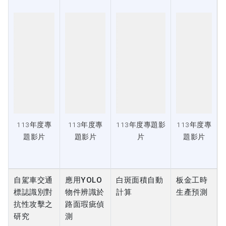
113年度專
113年度專
113年度專題影
113年度專
題影片
題影片
片
題影片
自駕車交通
應用YOLO
白斑面積自動
板金工時
標誌識別對
物件辨識於
計算
生產預測
抗性攻擊之
路面瑕疵偵
研究
測
指導老師：
指導老師：
指導老師：石
指導老
林祝興
楊朝棟
志雄
師：許瑞