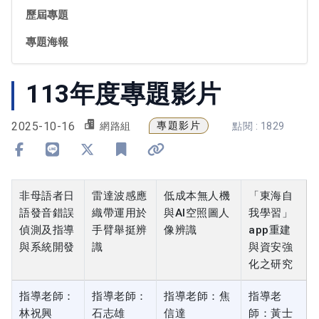
歷屆專題
專題海報
113年度專題影片
2025-10-16
專題影片
網路組
點閱 : 1829
分享到 Facebook
分享到 Line
分享到 X
加入書籤
複製連結
非母語者日
雷達波感應
低成本無⼈機
「東海自
語發音錯誤
織帶運用於
與AI空照圖⼈
我學習」
偵測及指導
手臂舉挺辨
像辨識
app重建
與系統開發
識
與資安強
化之研究
指導老師：
指導老師：
指導老師：焦
指導老
林祝興
石志雄
信達
師：黃士