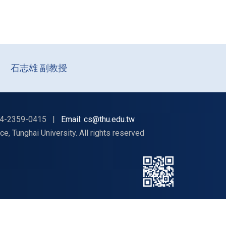
石志雄 副教授
4-2359-0415
|
Email: cs@thu.edu.tw
nghai University. All rights reserved