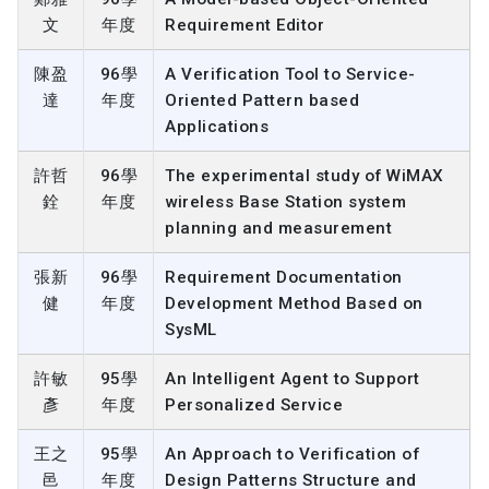
文
年度
Requirement Editor
陳盈
96學
A Verification Tool to Service-
達
年度
Oriented Pattern based
Applications
許哲
96學
The experimental study of WiMAX
銓
年度
wireless Base Station system
planning and measurement
張新
96學
Requirement Documentation
健
年度
Development Method Based on
SysML
許敏
95學
An Intelligent Agent to Support
彥
年度
Personalized Service
王之
95學
An Approach to Verification of
邑
年度
Design Patterns Structure and