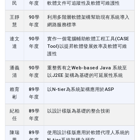
民
年度
軟體文件可追蹤性及軟體可維護性
王靜
90學
利用多階層軟體架構幫助現有系統導入
慧
年度
網路服務標準
連文
90學
實作一個電腦輔助軟體工程工具(CASE
達
年度
Tool)以提昇軟體發展效率及軟體可維
護性
潘義
90學
重整舊有之Web-based Java 系統至
清
年度
以J2EE 架構為基礎的可延展性系統
賴育
89學
以N-tier為系統架構應用於ASP
彬
年度
紀柏
89學
以設計樣版為基礎的整合技術
任
年度
陳瑞
89學
使用設計樣版應用於軟體代理人系統的
男
年度
N-tier系統架構之研究