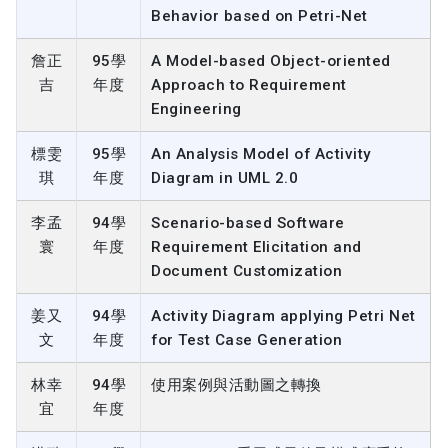
Behavior based on Petri-Net
詹正
95學
A Model-based Object-oriented
吉
年度
Approach to Requirement
Engineering
標雯
95學
An Analysis Model of Activity
琪
年度
Diagram in UML 2.0
李孟
94學
Scenario-based Software
寰
年度
Requirement Elicitation and
Document Customization
姜又
94學
Activity Diagram applying Petri Net
文
年度
for Test Case Generation
林幸
94學
使用案例與活動圖之轉換
宜
年度