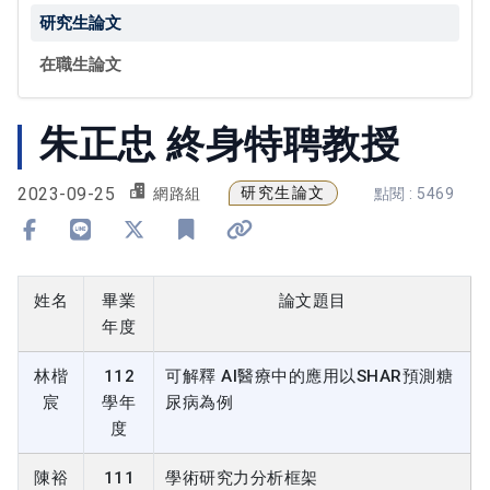
研究生論文
在職生論文
朱正忠 終身特聘教授
2023-09-25
研究生論文
網路組
點閱 : 5469
分享到 Facebook
分享到 Line
分享到 X
加入書籤
複製連結
姓名
畢業
論文題目
年度
林楷
112
可解釋 AI醫療中的應用以SHAR預測糖
宸
學年
尿病為例
度
陳裕
111
學術研究力分析框架