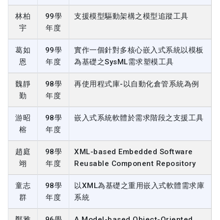
林柏
99學
支援模型驅動架構之模型追蹤工具
宇
年度
葛如
99學
實作一個針對多核心嵌入式系統以模板
恩
年度
為基礎之SysML需求塑模工具
魏靜
98學
再使用程式庫-以自動化倉管系統為例
勤
年度
游昭
98學
嵌入式系統軟體於需求階段之支援工具
榕
年度
趙庭
98學
XML-based Embedded Software
翊
年度
Reusable Component Repository
童志
98學
以XML為基礎之重用嵌入式軟體需求庫
群
年度
系統
鄭雅
96學
A Model-based Object-Oriented