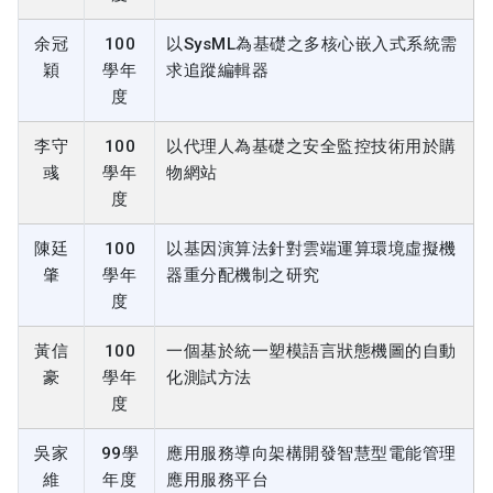
余冠
100
以SysML為基礎之多核心嵌入式系統需
穎
學年
求追蹤編輯器
度
李守
100
以代理人為基礎之安全監控技術用於購
彧
學年
物網站
度
陳廷
100
以基因演算法針對雲端運算環境虛擬機
肇
學年
器重分配機制之研究
度
黃信
100
一個基於統一塑模語言狀態機圖的自動
豪
學年
化測試方法
度
吳家
99學
應用服務導向架構開發智慧型電能管理
維
年度
應用服務平台