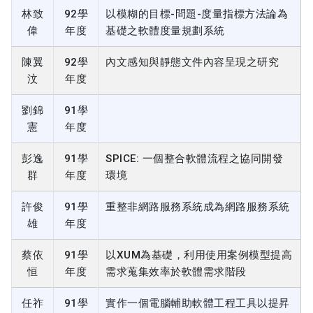
林致
92學
以模糊的目標-問題-度量指標方法論為
偉
年度
基礎之軟體度量規劃系統
陳翼
92學
內文感知與靜態文件內容呈現之研究
汶
年度
劉錦
91學
憲
年度
彭逸
91學
SPICE: 一個整合軟體流程之協同開發
群
年度
環境
許俊
91學
重整非網路服務系統成為網路服務系統
雄
年度
蔡依
91學
以XUM為基礎，利用使用案例模型提高
恒
年度
需求蒐集效率於軟體需求階段
任祚
91學
實作一個電腦輔助軟體工程工具以提昇