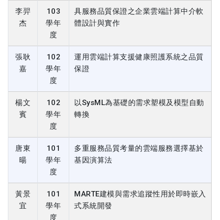
李羿
103
具服務品質保證之企業雲端計算中介軟
杰
學年
體設計與實作
度
張耿
102
運用雲端計算支援健康照護系統之品質
嘉
學年
保證
度
楊文
102
以SysML為基礎的需求塑模及模型自動
賓
學年
轉換
度
唐東
101
多重服務品質考量的雲端服務選擇基於
暘
學年
基因演算法
度
黃景
101
MARTE建模與需求追蹤性用於即時嵌入
宜
學年
式系統開發
度