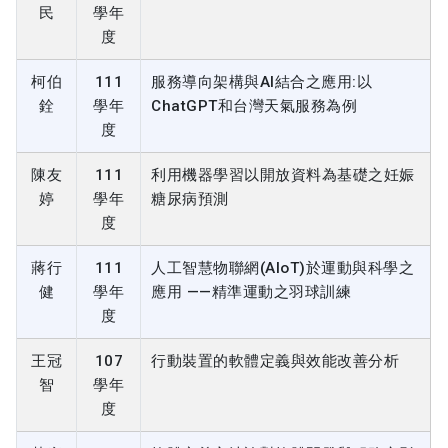
民
學年
度
柯伯
111
服務導向架構與AI結合之應用:以
銓
學年
ChatGPT和台灣天氣服務為例
度
陳友
111
利用機器學習以開放資料為基礎之妊娠
婷
學年
糖尿病預測
度
蔣行
111
人工智慧物聯網(AIoT)於運動與科學之
健
學年
應用 ——精準運動之羽球訓練
度
王冠
107
行動裝置的軟體定義與效能改善分析
智
學年
度