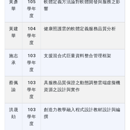
黃彥
105
軟體定義方法論對軟體開發與服務之影
華
學年
響
度
黃建
104
健康照護雲的軟體定義服務品質分析
華
學年
度
施志
103
支援混合式巨量資料整合管理框架
承
學年
度
蔡佩
103
具服務品質保證之動態調整雲端虛擬機
諭
學年
資源之設計與實作
度
洪晟
103
創造力教學融入程式設計教材設計與編
勛
學年
撰
度