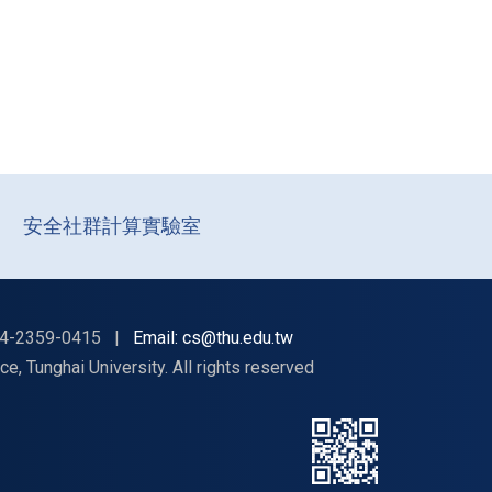
安全社群計算實驗室
4-2359-0415
|
Email: cs@thu.edu.tw
nghai University. All rights reserved