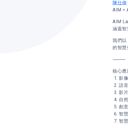
陳仕偉
AIM = A
AIM 
涵蓋智
我們以
的智慧
⸻
核心應
1. 
2. 
3. 
4. 
5. 創
6. 智慧
7. 智慧