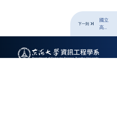
國立
下一則
高雄
科技
大學
開設
鐵道
技術
實務
地址 : 407224台中市西屯區臺灣大道四段1727
課
號
|
電話: +886-4-2359-0415
|
Email:
cs@thu.edu.tw
程，
Copyright©2026 東海大學資工系 Department of
並安
Computer Science, Tunghai University. All rights
排至
reserved
軌道
機廠